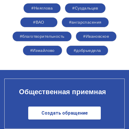
#Неяглова
#Суздальцев
#ВАО
#ангарспасения
#благотворительность
#Ивановское
#Измайлово
#добрыедела
Общественная приемная
Создать обращение