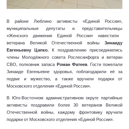
В районе Люблино а
ктивисты «Единой России»,
муниципальные депутаты и представител
ьницы
«Женского движения Единой России» навестили
ветерана Великой Отечественной войны
Зинаиду
Евгеньевну Цапко.
К поздравлению присоединились
члены Молодёжного совета Рослесинфорга и ветеран
СВО, полковник запаса
Роман Фатеев
. Гости пожелали
Зинаиде Евгеньевне здоровья, поблагодарили её за
подвиг и мужество, а также вручили подарки от
Московского отделения «Единой России».
В
Юго-Восточном административном округе партийные
активисты поздравили более 30 ветеранов Великой
Отечественной войны,
каждому фронтовику вручили
подарки от
М
осковского отделения «Единой России».