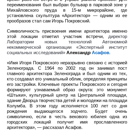
переименования был выбран бульвар в парковой зоне у
Михайловского пруда в 15-м микрорайоне, где
установлена скульптура «Архитектор» — одним из ее
прообразов стал сам Игорь Покровский.
Символичность присвоения имени архитектора именно
этой локации отметил участник встречи,
директор
Лаборатории новых технологий Автономной
некоммерческой организации «Экспертный институт
социальных исследований»
Александр
Асафов
.
«Имя Игоря Покровского неразрывно связано с историей
Зеленограда. С 1964 по 2002 год он занимал пост
главного архитектора Зеленограда и был одним из тех,
кто создавал его уникальный облик, определяя принципы
его застройки. Ключевые проекты Покровского и сегодня
формируют узнаваемый образ округа: это монумент
«Штыки», культурный центр на Центральной площади,
здание Дворца творчества детей и молодежи на площади
Колумба. В этом году исполняется 100 лет со дня
рождения выдающегося зодчего. Будет очень
символично, если в честь векового юбилея одна из
городских локаций получит имя прославленного
архитектора», — рассказал Асафов.