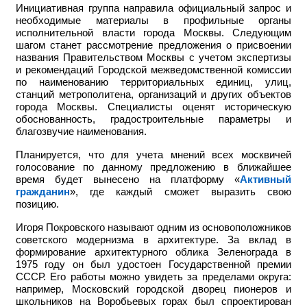
Инициативная группа направила официальный запрос и
необходимые материалы в профильные органы
исполнительной власти города Москвы. Следующим
шагом станет рассмотрение предложения о присвоении
названия Правительством Москвы с учетом экспертизы
и рекомендаций Городской межведомственной комиссии
по наименованию территориальных единиц, улиц,
станций метрополитена, организаций и других объектов
города Москвы. Специалисты оценят историческую
обоснованность, градостроительные параметры и
благозвучие наименования.
Планируется, что для учета мнений всех москвичей
голосование по данному предложению в ближайшее
время будет вынесено на платформу «
Активный
гражданин
», где каждый сможет выразить свою
позицию.
Игоря Покровского называют одним из основоположников
советского модернизма в архитектуре. За вклад в
формирование архитектурного облика Зеленограда в
1975 году он был удостоен Государственной премии
СССР. Его работы можно увидеть за пределами округа:
например,
Московский городской дворец пионеров и
школьников на Воробьевых горах был спроектирован