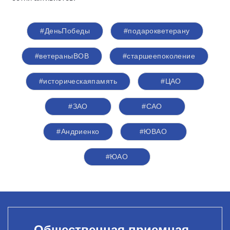
#ДеньПобеды
#подарокветерану
#ветераныВОВ
#старшеепоколение
#историческаяпамять
#ЦАО
#ЗАО
#САО
#Андриенко
#ЮВАО
#ЮАО
Общественная приемная