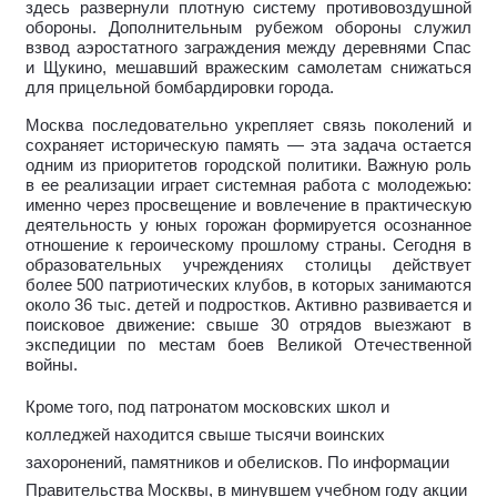
здесь развернули плотную систему противовоздушной
обороны. Дополнительным рубежом обороны служил
взвод аэростатного заграждения между деревнями Спас
и Щукино, мешавший вражеским самолетам снижаться
для прицельной бомбардировки города.
Москва последовательно укрепляет связь поколений и
сохраняет историческую память — эта задача остается
одним из приоритетов городской политики. Важную роль
в ее реализации играет системная работа с молодежью:
именно через просвещение и вовлечение в практическую
деятельность у юных горожан формируется осознанное
отношение к героическому прошлому страны. Сегодня в
образовательных учреждениях столицы действует
более 500 патриотических клубов, в которых занимаются
около 36 тыс. детей и подростков. Активно развивается и
поисковое движение: свыше 30 отрядов выезжают в
экспедиции по местам боев Великой Отечественной
войны.
Кроме того, под патронатом московских школ и
колледжей находится свыше тысячи воинских
захоронений, памятников и обелисков. По информации
Правительства Москвы, в минувшем учебном году акции