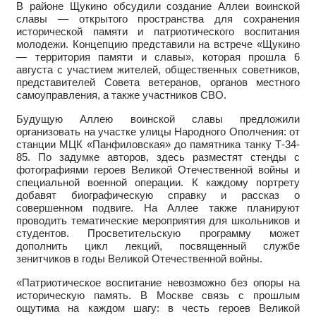
В районе Щукино обсудили создание Аллеи воинской
славы — открытого пространства для сохранения
исторической памяти и патриотического воспитания
молодежи. Концепцию представили на встрече «Щукино
— территория памяти и славы», которая прошла 6
августа с участием жителей, общественных советников,
представителей Совета ветеранов, органов местного
самоуправления, а также участников СВО.
Будущую Аллею воинской славы предложили
организовать на участке улицы Народного Ополчения: от
станции МЦК «Панфиловская» до памятника танку Т-34-
85. По задумке авторов, здесь разместят стенды с
фотографиями героев Великой Отечественной войны и
специальной военной операции. К каждому портрету
добавят биографическую справку и рассказ о
совершенном подвиге. На Аллее также планируют
проводить тематические мероприятия для школьников и
студентов. Просветительскую программу может
дополнить цикл лекций, посвященный службе
зенитчиков в годы Великой Отечественной войны.
«Патриотическое воспитание невозможно без опоры на
историческую память. В Москве связь с прошлым
ощутима на каждом шагу: в честь героев Великой