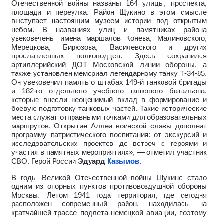
Отечественной войны названы 164 улицы, проспекта,
площади и переулка. Район Щукино в этом смысле
выступает настоящим музеем истории под открытым
небом. В названиях улиц и памятниках района
увековечены имена маршалов Конева, Малиновского,
Мерецкова, Бирюзова, Василевского и других
прославленных полководцев. Здесь сохранился
артиллерийский ДОТ Московской линии обороны, а
также установлен мемориал легендарному танку Т-34-85.
Он увековечил память о штабах 149-й танковой бригады
и 182-го отдельного учебного танкового батальона,
которые внесли неоценимый вклад в формирование и
боевую подготовку танковых частей. Такие исторические
места служат отправными точками для образовательных
маршрутов. Открытие Аллеи воинской славы дополнит
программу патриотического воспитания: от экскурсий и
исследовательских проектов до встреч с героями и
участия в памятных мероприятиях», — отметил участник
СВО, Герой России
Эдуард
Казымов
.
В годы Великой Отечественной войны Щукино стало
одним из опорных пунктов противовоздушной обороны
Москвы. Летом 1941 года территория, где сегодня
расположен современный район, находилась на
кратчайшей трассе подлета немецкой авиации, поэтому