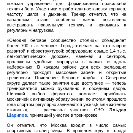
показал упражнения для формирования правильной
техники бега. Участники отработали постановку корпуса,
частоту шагов и дыхание. Тренер отметил, что на
начальном этапе особенно важно постепенно
выстраивать правильную технику и привыкать к
регулярным нагрузкам.
«Сегодня беговое сообщество столицы объединяет
более 700 тыс. человек. Город отвечает на этот запрос
развитой инфраструктурой: оборудовано свыше 1,4 тыс.
легкоатлетических дорожек, манежей и секторов,
проложены удобные маршруты в парках и вдоль
набережных. В каждом районе для всех желающих
регулярно проходят массовые забеги и открытые
тренировки. Появление бегового клуба в Северном
округе делает такие занятия еще доступнее — теперь
тренироваться можно буквально в соседнем дворе.
Широкий выбор форматов помогает приобщать
москвичей к активному образу жизни: по итогам прошлого
года спортом регулярно занимаются уже 6,8 млн жителей
столицы», — рассказал
участник
СВО
Эльдар
Шарипов
, принявший участие в тренировке.
Он отметил, что Москва входит в число самых
спортивных столиц мира. В прошлом году в городе