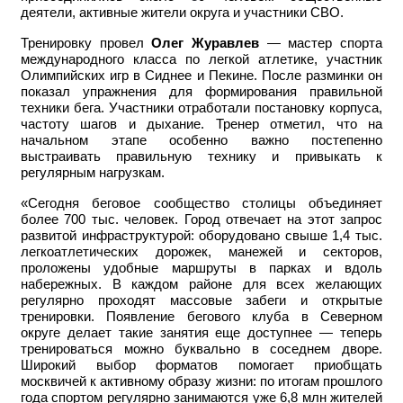
деятели, активные жители округа и участники СВО.
Тренировку провел
Олег Журавлев
— мастер спорта
международного класса по легкой атлетике, участник
Олимпийских игр в Сиднее и Пекине. После разминки он
показал упражнения для формирования правильной
техники бега. Участники отработали постановку корпуса,
частоту шагов и дыхание. Тренер отметил, что на
начальном этапе особенно важно постепенно
выстраивать правильную технику и привыкать к
регулярным нагрузкам.
«Сегодня беговое сообщество столицы объединяет
более 700 тыс. человек. Город отвечает на этот запрос
развитой инфраструктурой: оборудовано свыше 1,4 тыс.
легкоатлетических дорожек, манежей и секторов,
проложены удобные маршруты в парках и вдоль
набережных. В каждом районе для всех желающих
регулярно проходят массовые забеги и открытые
тренировки. Появление бегового клуба в Северном
округе делает такие занятия еще доступнее — теперь
тренироваться можно буквально в соседнем дворе.
Широкий выбор форматов помогает приобщать
москвичей к активному образу жизни: по итогам прошлого
года спортом регулярно занимаются уже 6,8 млн жителей