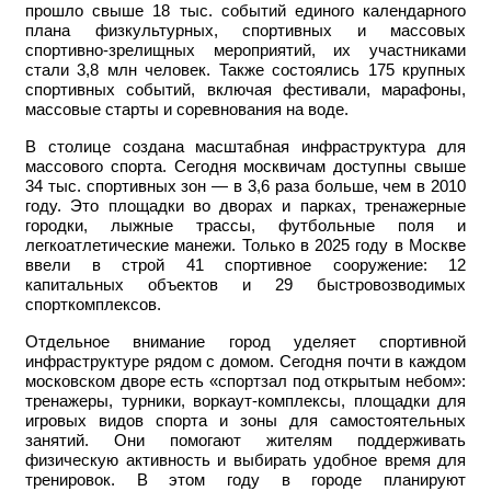
прошло свыше 18 тыс. событий единого календарного
плана физкультурных, спортивных и массовых
спортивно-зрелищных мероприятий, их участниками
стали 3,8 млн человек. Также состоялись 175 крупных
спортивных событий, включая фестивали, марафоны,
массовые старты и соревнования на воде.
В столице создана масштабная инфраструктура для
массового спорта. Сегодня москвичам доступны свыше
34 тыс. спортивных зон — в 3,6 раза больше, чем в 2010
году. Это площадки во дворах и парках, тренажерные
городки, лыжные трассы, футбольные поля и
легкоатлетические манежи. Только в 2025 году в Москве
ввели в строй 41 спортивное сооружение: 12
капитальных объектов и 29 быстровозводимых
спорткомплексов.
Отдельное внимание город уделяет спортивной
инфраструктуре рядом с домом. Сегодня почти в каждом
московском дворе есть «спортзал под открытым небом»:
тренажеры, турники, воркаут-комплексы, площадки для
игровых видов спорта и зоны для самостоятельных
занятий. Они помогают жителям поддерживать
физическую активность и выбирать удобное время для
тренировок. В этом году в городе планируют