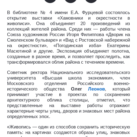
В библиотеке № 4 имени Е.А. Фурцевой состоялось
открытие выставки «Хамовники и окрестности в
живописи». Она объединяет 20 произведений из
коллекций жителей района. Среди них — работы члена
Союза художников России Игоря Филиппова «Дворик на
Смоленском бульваре» и «Вид с Ростовской набережной
на окрестности», «Погодинская изба» Екатерины
Масютиной и другие. Экспозиция объединяет полотна,
созданные в разное время, и позволяет проследить, как
трансформировался облик района с течением времени.
Советник ректора Национального исследовательского
университета «Высшая школа экономики», член
Московского отделения Российского военно-
исторического общества
Олег
Леонов
, который
принимает участие в проектах по сохранению
архитектурного облика столицы, отметил, что
представленные на выставке работы отражают
характерные черты улиц, дворов и знаковых мест района
определенных эпох.
«Живопись — один из способов сохранить историческую
память: на картинах создаются образы улиц, знаковых