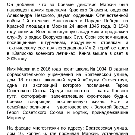
Он добавил, что за боевые действия Маркин был
награжден двумя орденами Красного Знамени, орденом
Александра Невского, двумя орденами Отечественной
войны 1-й степени. Участвовал в Параде Победы на
Красной площади в Москве 24 июня 1945 года.
В 1949
году окончил Военно-воздушную академию и продолжил
службу в рядах Вооруженных Сил. Свои воспоминания,
посвященные штурманам, воздушным стрелкам и
техническому составу легендарного Ил-2, герой оставил
в «Записках военного летчика». Книга вышла в свет в
2005 году.
Имя
Маркина с 2016 года
носит
школа
№ 1034
. В здании
образовательного учреждения на Братеевской улице,
дом 18 открыт школьный музей «Служу Отечеству»,
одна из экспозиций которого посвящена Герою
Советского Союза. Среди экспонатов — карта боевого
пути, фотографии, запечатлевшие фронтовые будни,
боевых товарищей, послевоенную жизнь. Есть и
семейные реликвии — удостоверение к Золотой Звезде
Героя Советского Союза и кортик, принадлежавшие
Маркину.
На фасаде многоэтажки по адресу: Братеевская улица,
дом 16, корпус 6, где проживал Маркин, установлена