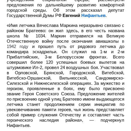
предложения по дальнейшему развитию комфортной
городской среды.
Об этом рассказал депутат
Государственной Думы РФ
Евгений
Нифантьев
.
«Имя летчика Вячеслава Маркина неразрывно связано с
районом Братеево: он жил здесь, в его честь названа
школа № 1034. Маркин отправился на Великую
Отечественную войну после окончания авиашколы
в
1942 году
и прошел путь от рядового летчика до
командира эскадрильи. Он служил на 1-м и 2-м
Прибалтийских, 3-м Белорусском фронтах. Всего
совершил более 120 успешных боевых вылетов на
штурмовике Ил-2, провел 24 воздушных боя. Участвовал
в Орловской, Брянской, Городокской, Витебской,
Витебско-Оршанской, Вильнюсской, Сандомирско-
Силезской и Нижнесилезской операциях. За мужество и
героизм, проявленные в боях, ему было присвоено
звание Героя Советского Союза. Предложение жителей
по присвоению одной улиц Братеево имени выдающегося
летчика станет продолжением серии инициатив по
увековечиванию памяти героев, чья жизнь представляет
собой пример служения Отечеству и составляет часть
героического наследия района», — подчеркнул
Нифантьев.