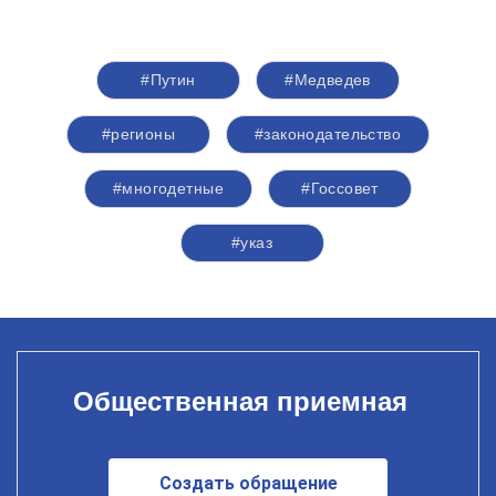
#Путин
#Медведев
#регионы
#законодательство
#многодетные
#Госсовет
#указ
Общественная приемная
Создать обращение