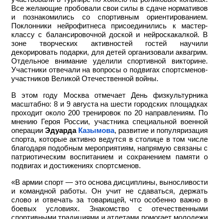
Все желающие пробовали свои силы в сдаче нормативов
и познакомились со спортивным ориентированием.
Поклонники нейрофитнеса присоединились к мастер-
классу с балансировочной доской и нейроскакалкой. В
зоне творческих активностей гостей научили
декорировать подарки, для детей организовали аквагрим.
Отдельное внимание уделили спортивной викторине.
Участники отвечали на вопросы о подвигах спортсменов-
участников Великой Отечественной войны.
В этом году Москва отмечает День физкультурника
масштабно: 8 и 9 августа на шести городских площадках
проходит около 200 тренировок по 20 направлениям. По
мнению Героя России, участника специальной военной
операции
Эдуарда
Казымова
, развитие и популяризация
спорта, которые активно ведутся в столице в том числе
благодаря подобным мероприятиям, напрямую связаны с
патриотическим воспитанием и сохранением памяти о
подвигах и достижениях спортсменов.
«В армии спорт — это основа дисциплины, выносливости
и командной работы. Он учит не сдаваться, держать
слово и отвечать за товарищей, что особенно важно в
боевых условиях. Знакомство с отечественными
спортивными традициями и атлетами помогает молодежи