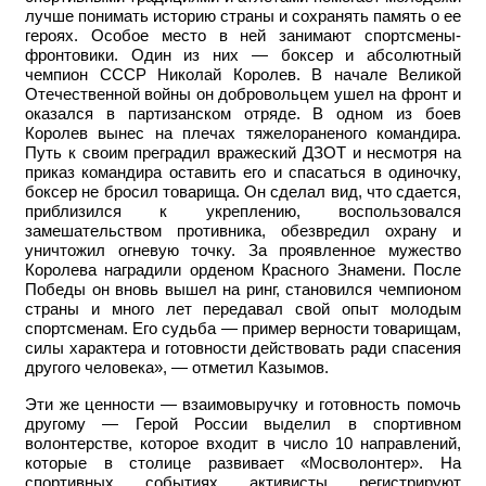
лучше понимать историю страны и сохранять память о ее
героях. Особое место в ней занимают спортсмены-
фронтовики. Один из них — боксер и абсолютный
чемпион СССР Николай Королев. В начале Великой
Отечественной войны он добровольцем ушел на фронт и
оказался в партизанском отряде. В одном из боев
Королев вынес на плечах тяжелораненого командира.
Путь к своим преградил вражеский ДЗОТ и несмотря на
приказ командира оставить его и спасаться в одиночку,
боксер не бросил товарища. Он сделал вид, что сдается,
приблизился к укреплению, воспользовался
замешательством противника, обезвредил охрану и
уничтожил огневую точку. За проявленное мужество
Королева наградили орденом Красного Знамени. После
Победы он вновь вышел на ринг, становился чемпионом
страны и много лет передавал свой опыт молодым
спортсменам. Его судьба — пример верности товарищам,
силы характера и готовности действовать ради спасения
другого человека», — отметил Казымов.
Эти же ценности — взаимовыручку и готовность помочь
другому — Герой России выделил в спортивном
волонтерстве, которое входит в число 10 направлений,
которые в столице развивает «Мосволонтер». На
спортивных событиях активисты регистрируют