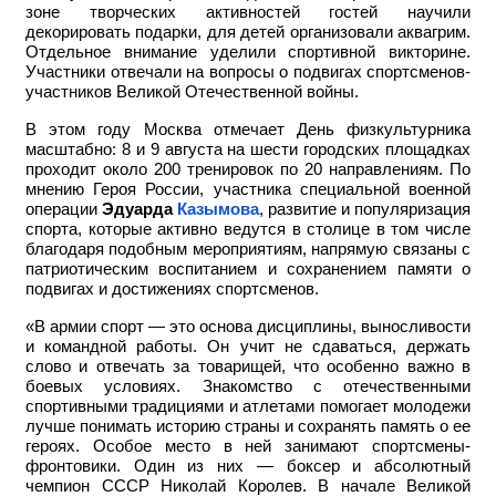
зоне творческих активностей гостей научили
декорировать подарки, для детей организовали аквагрим.
Отдельное внимание уделили спортивной викторине.
Участники отвечали на вопросы о подвигах спортсменов-
участников Великой Отечественной войны.
В этом году Москва отмечает День физкультурника
масштабно: 8 и 9 августа на шести городских площадках
проходит около 200 тренировок по 20 направлениям. По
мнению Героя России, участника специальной военной
операции
Эдуарда
Казымова
, развитие и популяризация
спорта, которые активно ведутся в столице в том числе
благодаря подобным мероприятиям, напрямую связаны с
патриотическим воспитанием и сохранением памяти о
подвигах и достижениях спортсменов.
«В армии спорт — это основа дисциплины, выносливости
и командной работы. Он учит не сдаваться, держать
слово и отвечать за товарищей, что особенно важно в
боевых условиях. Знакомство с отечественными
спортивными традициями и атлетами помогает молодежи
лучше понимать историю страны и сохранять память о ее
героях. Особое место в ней занимают спортсмены-
фронтовики. Один из них — боксер и абсолютный
чемпион СССР Николай Королев. В начале Великой