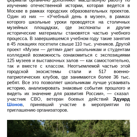
изучению отечественной истории, которая ведется в
Москве в рамках городских образовательных проектов.
Один из них — «Учебный день в музее», в рамках
которого школьные уроки проводятся на столичных
музейных площадках, где экспонаты и другие
исторические материалы
становятся частью учебного
процесса.
В завершившемся учебном году такие занятия
в 45 локациях посетили свыше 110 тыс. учеников. Другой
проект «Музеи — детям» дает школьникам и студентам
колледжей
возможность ознакомиться с экспозициями
125 музеев и выставочных залов — как самостоятельно,
так и вместе с классом.
Неотъемлемой частью этой
городской экосистемы стали и 517 военно-
патриотических клубов, где занимаются более 36 тыс.
ребят. Все это позволяет школьникам лучше усваивать
историю, анализировать знаковые события прошлого и
видеть их значение для развития России
», — сказал
участник СВО, ветеран боевых действий
Эдуард
Шонов
, принявший участие в мероприятии по
приглашению организаторов.