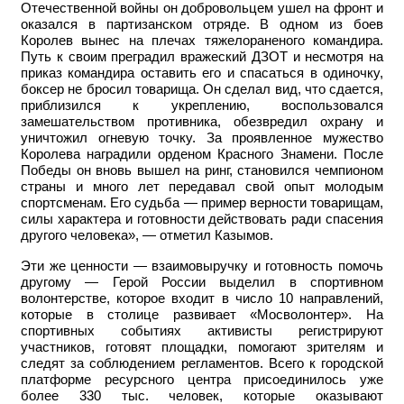
Отечественной войны он добровольцем ушел на фронт и
оказался в партизанском отряде. В одном из боев
Королев вынес на плечах тяжелораненого командира.
Путь к своим преградил вражеский ДЗОТ и несмотря на
приказ командира оставить его и спасаться в одиночку,
боксер не бросил товарища. Он сделал вид, что сдается,
приблизился к укреплению, воспользовался
замешательством противника, обезвредил охрану и
уничтожил огневую точку. За проявленное мужество
Королева наградили орденом Красного Знамени. После
Победы он вновь вышел на ринг, становился чемпионом
страны и много лет передавал свой опыт молодым
спортсменам. Его судьба — пример верности товарищам,
силы характера и готовности действовать ради спасения
другого человека», — отметил Казымов.
Эти же ценности — взаимовыручку и готовность помочь
другому — Герой России выделил в спортивном
волонтерстве, которое входит в число 10 направлений,
которые в столице развивает «Мосволонтер». На
спортивных событиях активисты регистрируют
участников, готовят площадки, помогают зрителям и
следят за соблюдением регламентов. Всего к городской
платформе ресурсного центра присоединилось уже
более 330 тыс. человек, которые оказывают