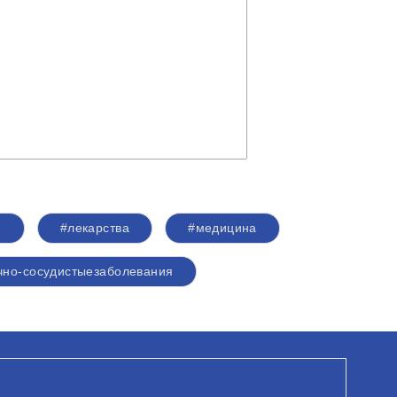
#лекарства
#медицина
чно-сосудистыезаболевания