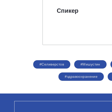
Спикер
#Селиверстов
#Мишустин
#здравоохранение