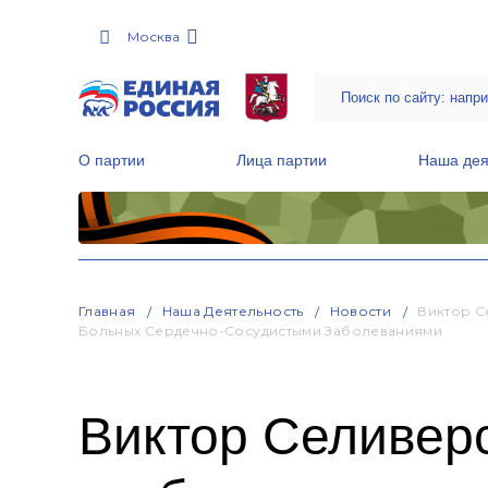
Москва
О партии
Лица партии
Наша дея
Местные общественные приемные Партии
Руководитель Региональной обще
Народная программа «Единой России»
Главная
Наша Деятельность
Новости
Виктор С
Больных Сердечно-Сосудистыми Заболеваниями
Виктор Селиверс