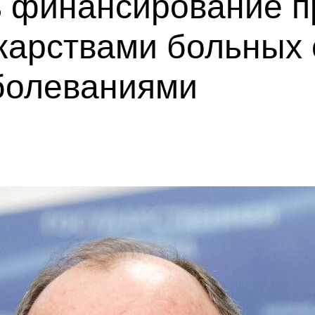
ь финансирование 
карствами больных 
болеваниями