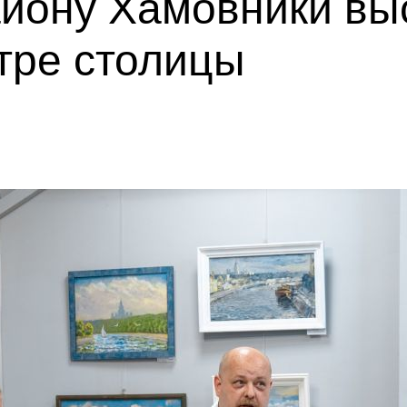
йону Хамовники вы
тре столицы