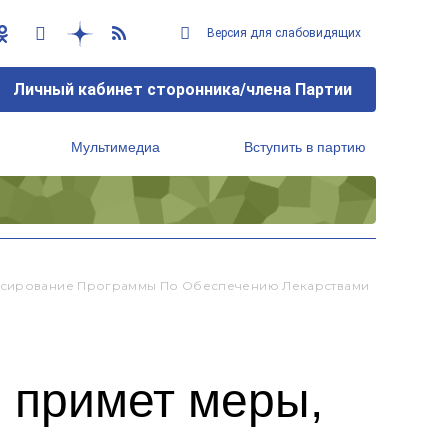
Версия для слабовидящих
Личный кабинет сторонника/члена Партии
Мультимедиа
Вступить в партию
Региональный исполнительный комитет
ансирование Программы По Обеспечению Лекарствами
 примет меры,