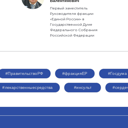
Валентинович
Первый заместитель
Руководителя фракции
«Единой России» в
Государственной Думе
Федерального Собрания
Российской Федерации
#ПравительствоРФ
#фракцияЕР
#Госдума
#лекарственныесредства
#инсульт
#серде