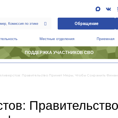
Обращение
тельность
Местные отделения
Приемная
ПОДДЕРЖКА УЧАСТНИКОВ СВО
ственной приемной Председателя Партии
Президиум регионального политического совета
еливерстов: Правительство Примет Меры, Чтобы Сохранить Фин
тов: Правительство