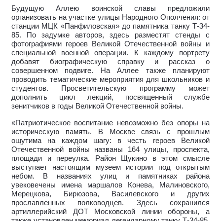
Будущую Аллею воинской славы предложили
организовать на участке улицы Народного Ополчения: от
станции МЦК «Панфиловская» до памятника танку Т-34-
85. По задумке авторов, здесь разместят стенды с
фотографиями героев Великой Отечественной войны и
специальной военной операции. К каждому портрету
добавят биографическую справку и рассказ о
совершенном подвиге. На Аллее также планируют
проводить тематические мероприятия для школьников и
студентов. Просветительскую программу может
дополнить цикл лекций, посвященный службе
зенитчиков в годы Великой Отечественной войны.
«Патриотическое воспитание невозможно без опоры на
историческую память. В Москве связь с прошлым
ощутима на каждом шагу: в честь героев Великой
Отечественной войны названы 164 улицы, проспекта,
площади и переулка. Район Щукино в этом смысле
выступает настоящим музеем истории под открытым
небом. В названиях улиц и памятниках района
увековечены имена маршалов Конева, Малиновского,
Мерецкова, Бирюзова, Василевского и других
прославленных полководцев. Здесь сохранился
артиллерийский ДОТ Московской линии обороны, а
также установлен мемориал легендарному танку Т-34-85.