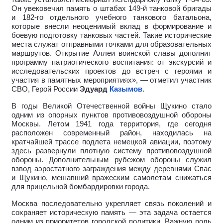
Он увековечил память о штабах 149-й танковой бригады
и 182-го отдельного учебного танкового батальона,
которые внесли неоценимый вклад в формирование и
боевую подготовку танковых частей. Такие исторические
места служат отправными точками для образовательных
маршрутов. Открытие Аллеи воинской славы дополнит
программу патриотического воспитания: от экскурсий и
исследовательских проектов до встреч с героями и
участия в памятных мероприятиях», — отметил участник
СВО, Герой России
Эдуард
Казымов
.
В годы Великой Отечественной войны Щукино стало
одним из опорных пунктов противовоздушной обороны
Москвы. Летом 1941 года территория, где сегодня
расположен современный район, находилась на
кратчайшей трассе подлета немецкой авиации, поэтому
здесь развернули плотную систему противовоздушной
обороны. Дополнительным рубежом обороны служил
взвод аэростатного заграждения между деревнями Спас
и Щукино, мешавший вражеским самолетам снижаться
для прицельной бомбардировки города.
Москва последовательно укрепляет связь поколений и
сохраняет историческую память — эта задача остается
одним из приоритетов городской политики. Важную роль