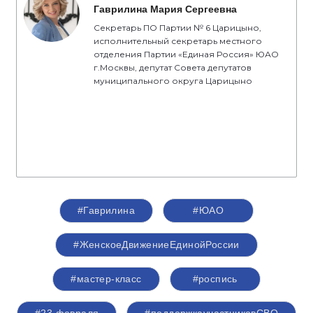
Гаврилина Мария Сергеевна
Секретарь ПО Партии № 6 Царицыно,
исполнительный секретарь местного
отделения Партии «Единая Россия» ЮАО
г.Москвы, депутат Совета депутатов
муниципального округа Царицыно
#Гаврилина
#ЮАО
#ЖенскоеДвижениеЕдинойРоссии
#мастер-класс
#роспись
#23 февраля
#поддержкаучастниковСВО