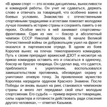
«В армии спорт — это основа дисциплины, выносливости
и командной работы. Он учит не сдаваться, держать
слово и отвечать за товарищей, что особенно важно в
боевых условиях. Знакомство с отечественными
спортивными традициями и атлетами помогает молодежи
лучше понимать историю страны и сохранять память о ее
героях. Особое место в ней занимают спортсмены-
фронтовики. Один из них — боксер и абсолютный
чемпион СССР Николай Королев. В начале Великой
Отечественной войны он добровольцем ушел на фронт и
оказался в партизанском отряде. В одном из боев
Королев вынес на плечах тяжелораненого командира.
Путь к своим преградил вражеский ДЗОТ и несмотря на
приказ командира оставить его и спасаться в одиночку,
боксер не бросил товарища. Он сделал вид, что сдается,
приблизился к укреплению, воспользовался
замешательством противника, обезвредил охрану и
уничтожил огневую точку. За проявленное мужество
Королева наградили орденом Красного Знамени. После
Победы он вновь вышел на ринг, становился чемпионом
страны и много лет передавал свой опыт молодым
спортсменам. Его судьба — пример верности товарищам,
силы характера и готовности действовать ради спасения
другого человека», — отметил Казымов.