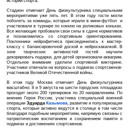
истории спорта.
Стадион отмечает День физкультурника специальными
мероприятиями уже пять лет. В этом году гости могли
поболеть за команды, которые играли в мини-футбол и
участвовали в турнире по хоккею на роликовых коньках.
Все желающие пробовали свои силы в сдаче нормативов
и познакомились со спортивным ориентированием.
Поклонники нейрофитнеса присоединились к мастер-
классу с балансировочной доской и нейроскакалкой. В
зоне творческих активностей гостей научили
декорировать подарки, для детей организовали аквагрим.
Отдельное внимание уделили спортивной викторине.
Участники отвечали на вопросы о подвигах спортсменов-
участников Великой Отечественной войны.
В этом году Москва отмечает День физкультурника
масштабно: 8 и 9 августа на шести городских площадках
проходит около 200 тренировок по 20 направлениям. По
мнению Героя России, участника специальной военной
операции
Эдуарда
Казымова
, развитие и популяризация
спорта, которые активно ведутся в столице в том числе
благодаря подобным мероприятиям, напрямую связаны с
патриотическим воспитанием и сохранением памяти о
подвигах и достижениях спортсменов.