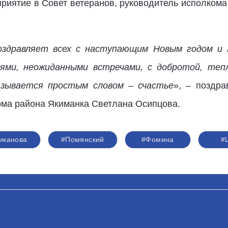
оприятие в Совет ветеранов, руководитель исполко
оздравляет всех с наступающим Новым годом и
ми, неожиданными встречами, с добротой, теп
азывается простым словом – счастье
», – поздра
ома района Якиманка Светлана Осипцова.
иканова
#Помянский
#Фомина
#