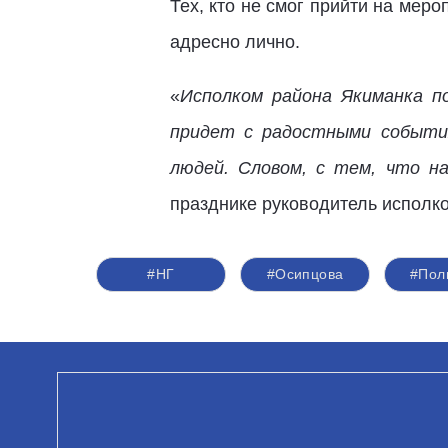
Тех, кто не смог прийти на мер
адресно лично.
«
Исполком района Якиманка п
придет с радостными события
людей. Словом, с тем, что н
празднике руководитель исполк
#НГ
#Осипцова
#Пол