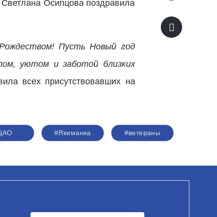
ма Светлана Осипцова поздравила
 Рождеством! Пусть Новый год
лом, уютом и заботой близких
вила всех присутствовавших на
ЦАО
#Якиманка
#ветераны