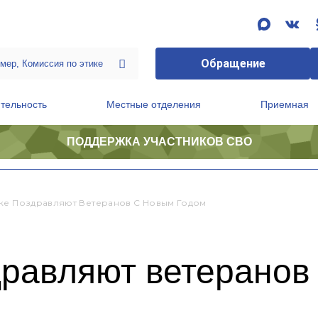
Обращение
тельность
Местные отделения
Приемная
ПОДДЕРЖКА УЧАСТНИКОВ СВО
ственной приемной Председателя Партии
Президиум регионального политического совета
ке Поздравляют Ветеранов С Новым Годом
дравляют ветеранов