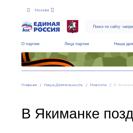
Москва
О партии
Лица партии
Наша дея
Местные общественные приемные Партии
Руководитель Региональной обще
Народная программа «Единой России»
Главная
Наша Деятельность
Новости
В Якиман
В Якиманке поз