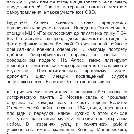
августа с участием жителей, общественных советников,
представителей Совета ветеранов, органов местного
самоуправления, а также участников СВО.
Будущую Аллею воинской славы предложили
организовать на участке улицы Народного Ополчения: от
станции МЦК «Панфиловская» до памятника танку Т-34-
85. По задумке авторов, здесь разместят стенды с
фотографиями героев Великой Отечественной войны и
специальной военной операции. К каждому портрету
добавят биографическую справку и рассказ о
совершенном подвиге. На Аллее также планируют
проводить тематические мероприятия для школьников и
студентов. Просветительскую программу может
дополнить цикл лекций, посвященный службе
зенитчиков в годы Великой Отечественной войны.
«Патриотическое воспитание невозможно без опоры на
историческую память. В Москве связь с прошлым
ощутима на каждом шагу: в честь героев Великой
Отечественной войны названы 164 улицы, проспекта,
площади и переулка. Район Щукино в этом смысле
выступает настоящим музеем истории под открытым
небом. В названиях улиц и памятниках района
увековечены имена маршалов Конева, Малиновского,