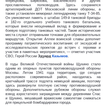
Мерецкова, Бирюзова, Василевского и других
прославленных полководцев. Здесь сохранился
артиллерийский ДОТ Московской линии обороны, а
также установлен мемориал легендарному танку Т-34-85.
Он увековечил память о штабах 149-й танковой бригады
и 182-го отдельного учебного танкового батальона,
которые внесли неоценимый вклад в формирование и
боевую подготовку танковых частей. Такие исторические
места служат отправными точками для образовательных
маршрутов. Открытие Аллеи воинской славы дополнит
программу патриотического воспитания: от экскурсий и
исследовательских проектов до встреч с героями и
участия в памятных мероприятиях», — отметил участник
СВО, Герой России
Эдуард
Казымов
.
В годы Великой Отечественной войны Щукино стало
одним из опорных пунктов противовоздушной обороны
Москвы. Летом 1941 года территория, где сегодня
расположен современный район, находилась на
кратчайшей трассе подлета немецкой авиации, поэтому
здесь развернули плотную систему противовоздушной
обороны. Дополнительным рубежом обороны служил
взвод аэростатного заграждения между деревнями Спас
и Щукино, мешавший вражеским самолетам снижаться
для прицельной бомбардировки города.