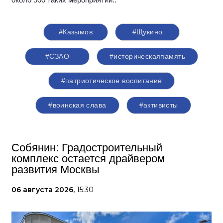
около 500 таких мероприятий.
.
#Казымов
#Щукино
#СЗАО
#историческаяпамять
#патриотическое воспитание
#воинская слава
#активисты
Собянин: Градостроительный
комплекс остается драйвером
развития Москвы
06 августа 2026,
15:30