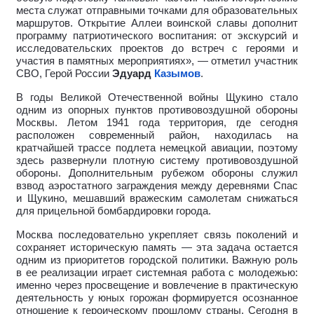
места служат отправными точками для образовательных
маршрутов. Открытие Аллеи воинской славы дополнит
программу патриотического воспитания: от экскурсий и
исследовательских проектов до встреч с героями и
участия в памятных мероприятиях», — отметил участник
СВО, Герой России
Эдуард
Казымов
.
В годы Великой Отечественной войны Щукино стало
одним из опорных пунктов противовоздушной обороны
Москвы. Летом 1941 года территория, где сегодня
расположен современный район, находилась на
кратчайшей трассе подлета немецкой авиации, поэтому
здесь развернули плотную систему противовоздушной
обороны. Дополнительным рубежом обороны служил
взвод аэростатного заграждения между деревнями Спас
и Щукино, мешавший вражеским самолетам снижаться
для прицельной бомбардировки города.
Москва последовательно укрепляет связь поколений и
сохраняет историческую память — эта задача остается
одним из приоритетов городской политики. Важную роль
в ее реализации играет системная работа с молодежью:
именно через просвещение и вовлечение в практическую
деятельность у юных горожан формируется осознанное
отношение к героическому прошлому страны. Сегодня в