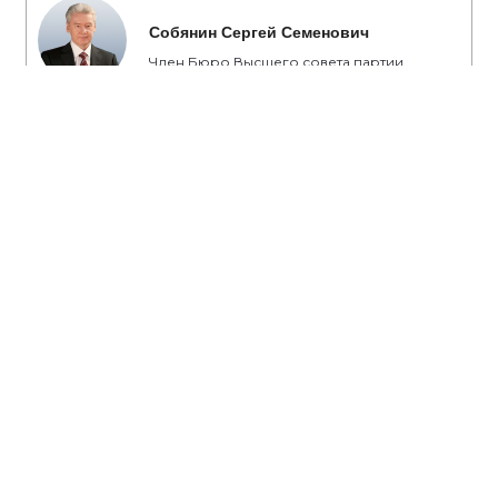
Собянин Сергей Семенович
Член Бюро Высшего совета партии
«Единая Россия», Мэр Москвы
#Собянин
#транспорт
#метро
#дороги
#метрополитен