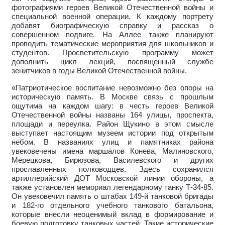
фотографиями героев Великой Отечественной войны и
специальной военной операции. К каждому портрету
добавят биографическую справку и рассказ о
совершенном подвиге. На Аллее также планируют
проводить тематические мероприятия для школьников и
студентов. Просветительскую программу может
дополнить цикл лекций, посвященный службе
зенитчиков в годы Великой Отечественной войны.
«Патриотическое воспитание невозможно без опоры на
историческую память. В Москве связь с прошлым
ощутима на каждом шагу: в честь героев Великой
Отечественной войны названы 164 улицы, проспекта,
площади и переулка. Район Щукино в этом смысле
выступает настоящим музеем истории под открытым
небом. В названиях улиц и памятниках района
увековечены имена маршалов Конева, Малиновского,
Мерецкова, Бирюзова, Василевского и других
прославленных полководцев. Здесь сохранился
артиллерийский ДОТ Московской линии обороны, а
также установлен мемориал легендарному танку Т-34-85.
Он увековечил память о штабах 149-й танковой бригады
и 182-го отдельного учебного танкового батальона,
которые внесли неоценимый вклад в формирование и
боевую подготовку танковых частей. Такие исторические