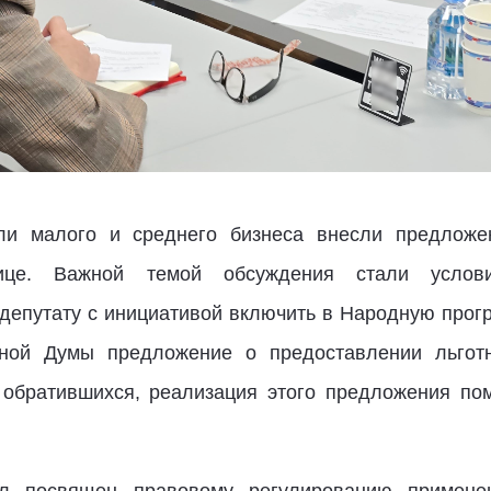
ли малого и среднего бизнеса внесли предложе
ице. Важной темой обсуждения стали условия
депутату с инициативой включить в Народную прог
нной Думы предложение о предоставлении льго
обратившихся, реализация этого предложения пом
л посвящен правовому регулированию применени