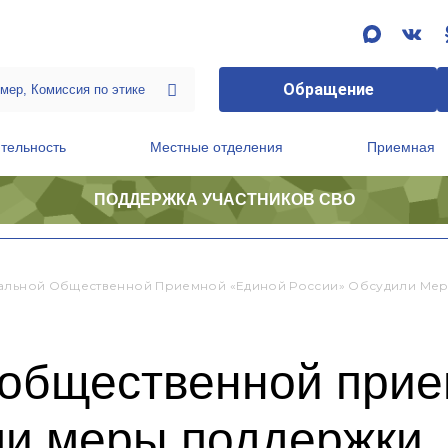
Обращение
тельность
Местные отделения
Приемная
ПОДДЕРЖКА УЧАСТНИКОВ СВО
ственной приемной Председателя Партии
Президиум регионального политического совета
альной Общественной Приемной «Единой России» Обсудили Ме
 общественной при
ли меры поддержки