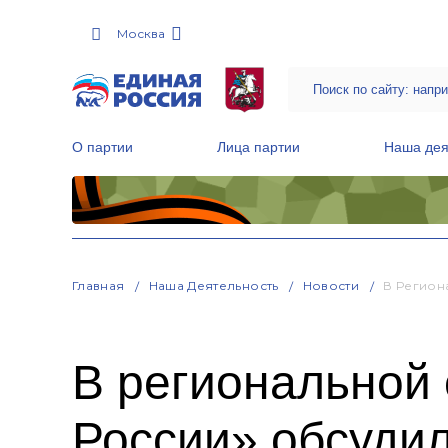
Москва
О партии
Лица партии
Наша дея
Местные общественные приемные Партии
Руководитель Региональной обще
Народная программа «Единой России»
Главная
Наша Деятельность
Новости
В Регион
В региональной
России» обсуди