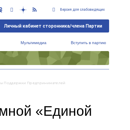
Версия для слабовидящих
Личный кабинет сторонника/члена Партии
Мультимедиа
Вступить в партию
Региональный исполнительный комитет
ры Поддержки Предпринимателей
емной «Единой