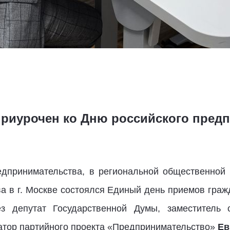
риурочен ко Дню российского пред
редпринимательства, в региональной общественной
а в г. Москве состоялся Единый день приемов граж
ез депутат Государственной Думы, заместитель 
атор партийного проекта «Предпринимательство»
Ев