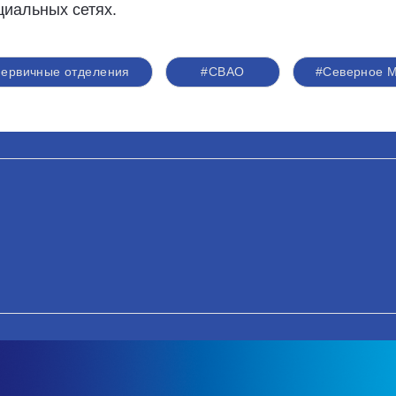
циальных сетях.
первичные отделения
#СВАО
#Северное М