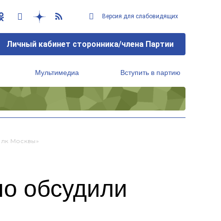
Версия для слабовидящих
Личный кабинет сторонника/члена Партии
Мультимедиа
Вступить в партию
Региональный исполнительный комитет
олк Москвы»
но обсудили