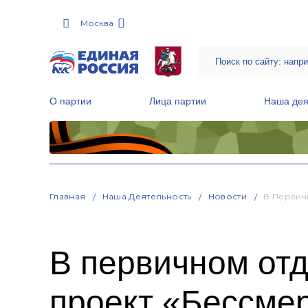
Москва
О партии
Лица партии
Наша дея
Местные общественные приемные Партии
Руководитель Региональной обще
Народная программа «Единой России»
Главная
Наша Деятельность
Новости
В Первич
В первичном от
проект «Бессме