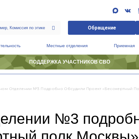
Обращение
тельность
Местные отделения
Приемная
ПОДДЕРЖКА УЧАСТНИКОВ СВО
ственной приемной Председателя Партии
Президиум регионального политического совета
ном Отделении №3 Подробно Обсудили Проект «Бессмертный П
делении №3 подроб
ртный полк Москвы»