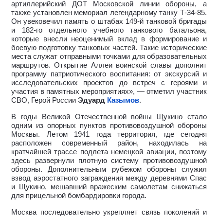
артиллерийский ДОТ Московской линии обороны, а
также установлен мемориал легендарному танку Т-34-85.
Он увековечил память о штабах 149-й танковой бригады
и 182-го отдельного учебного танкового батальона,
которые внесли неоценимый вклад в формирование и
боевую подготовку танковых частей. Такие исторические
места служат отправными точками для образовательных
маршрутов. Открытие Аллеи воинской славы дополнит
программу патриотического воспитания: от экскурсий и
исследовательских проектов до встреч с героями и
участия в памятных мероприятиях», — отметил участник
СВО, Герой России
Эдуард
Казымов
.
В годы Великой Отечественной войны Щукино стало
одним из опорных пунктов противовоздушной обороны
Москвы. Летом 1941 года территория, где сегодня
расположен современный район, находилась на
кратчайшей трассе подлета немецкой авиации, поэтому
здесь развернули плотную систему противовоздушной
обороны. Дополнительным рубежом обороны служил
взвод аэростатного заграждения между деревнями Спас
и Щукино, мешавший вражеским самолетам снижаться
для прицельной бомбардировки города.
Москва последовательно укрепляет связь поколений и