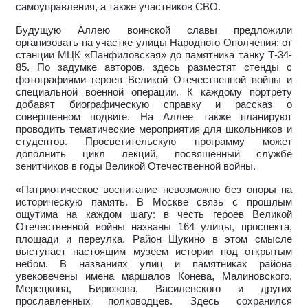
самоуправления, а также участников СВО.
Будущую Аллею воинской славы предложили
организовать на участке улицы Народного Ополчения: от
станции МЦК «Панфиловская» до памятника танку Т-34-
85. По задумке авторов, здесь разместят стенды с
фотографиями героев Великой Отечественной войны и
специальной военной операции. К каждому портрету
добавят биографическую справку и рассказ о
совершенном подвиге. На Аллее также планируют
проводить тематические мероприятия для школьников и
студентов. Просветительскую программу может
дополнить цикл лекций, посвященный службе
зенитчиков в годы Великой Отечественной войны.
«Патриотическое воспитание невозможно без опоры на
историческую память. В Москве связь с прошлым
ощутима на каждом шагу: в честь героев Великой
Отечественной войны названы 164 улицы, проспекта,
площади и переулка. Район Щукино в этом смысле
выступает настоящим музеем истории под открытым
небом. В названиях улиц и памятниках района
увековечены имена маршалов Конева, Малиновского,
Мерецкова, Бирюзова, Василевского и других
прославленных полководцев. Здесь сохранился