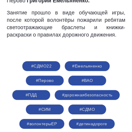
Перово
Григорий Емельяненко
.
Занятие прошло в виде обучающей игры,
после которой волонтёры пожарили ребятам
светоотражающие браслеты и книжки-
раскраски о правилах дорожного движения.
#СДМО22
#Емельяненко
#Перово
#ВАО
#ПДД
#дорожнаябезопасность
#СИМ
#СДМО
#волонтерыЕР
#детинадороге