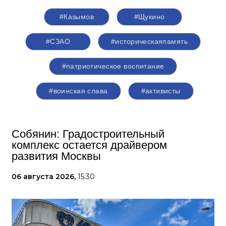
#Казымов
#Щукино
#СЗАО
#историческаяпамять
#патриотическое воспитание
#воинская слава
#активисты
Собянин: Градостроительный
комплекс остается драйвером
развития Москвы
06 августа 2026,
15:30