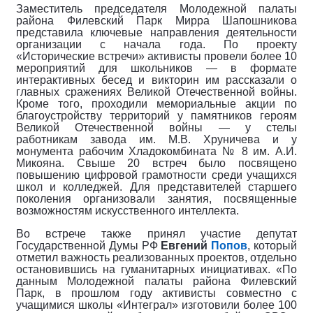
Заместитель председателя Молодежной палаты
района Филевский Парк Мирра Шапошникова
представила ключевые направления деятельности
организации с начала года. По проекту
«Исторические встречи» активисты провели более 10
мероприятий для школьников — в формате
интерактивных бесед и викторин им рассказали о
главных сражениях Великой Отечественной войны.
Кроме того, проходили мемориальные акции по
благоустройству территорий у памятников героям
Великой Отечественной войны — у стелы
работникам завода им. М.В. Хруничева и у
монумента рабочим Хладокомбината № 8 им. А.И.
Микояна. Свыше 20 встреч было посвящено
повышению цифровой грамотности среди учащихся
школ и колледжей. Для представителей старшего
поколения организовали занятия, посвященные
возможностям искусственного интеллекта.
Во встрече также принял участие депутат
Государственной Думы РФ
Евгений
Попов
, который
отметил важность реализованных проектов, отдельно
остановившись на гуманитарных инициативах. «По
данным Молодежной палаты района Филевский
Парк, в прошлом году активисты совместно с
учащимися школы «Интеграл» изготовили более 100