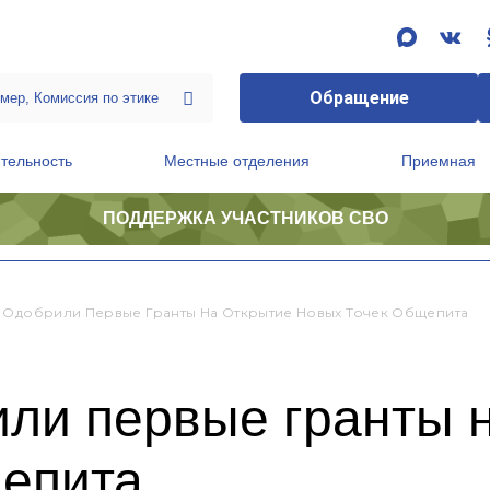
Обращение
тельность
Местные отделения
Приемная
ПОДДЕРЖКА УЧАСТНИКОВ СВО
ственной приемной Председателя Партии
Президиум регионального политического совета
 Одобрили Первые Гранты На Открытие Новых Точек Общепита
или первые гранты 
щепита