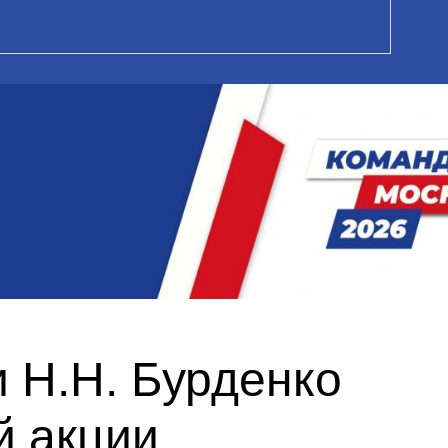
 Н.Н. Бурденко
й акции