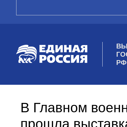
ВЫ
ГО
РФ
В Главном военн
прошла выставк