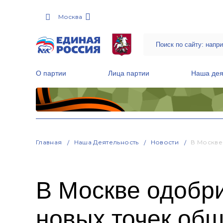
Москва
О партии
Лица партии
Наша дея
Местные общественные приемные Партии
Руководитель Региональной обще
Народная программа «Единой России»
Главная
Наша Деятельность
Новости
В Москве
В Москве одобр
новых точек об