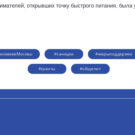
мателей, открывших точку быстрого питания, была 
ономикиМосквы
#санкции
#мерыподдержки
#гранты
#общепит