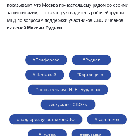
показывают, что Москва по
‑
настоящему рядом со своими
защитниками», — сказал руководитель рабочей группы
МГД по вопросам поддержки участников СВО и членов
их семей
Максим Руднев
.
#Елиферова
#Руднев
#Шелковой
#Картавцева
#госпиталь им. Н. Н. Бурденко
#искусство-СВОим
#поддержкаучастниковСВО
#Корольков
#Гусева
#выставка