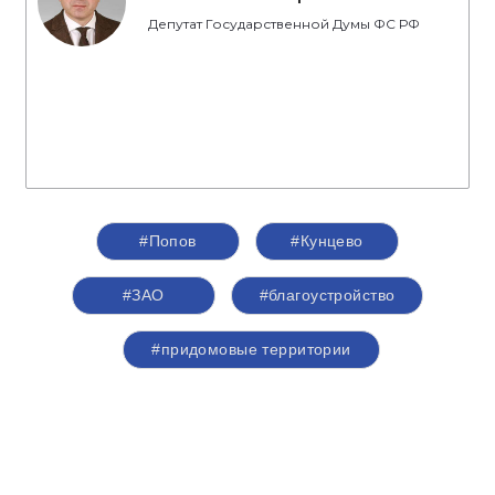
Депутат Государственной Думы ФС РФ
#Попов
#Кунцево
#ЗАО
#благоустройство
#придомовые территории