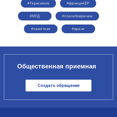
#Герасимов
#фракцияЕР
#МГД
#спасибоврачам
#памятник
#врачи
Общественная приемная
Создать обращение