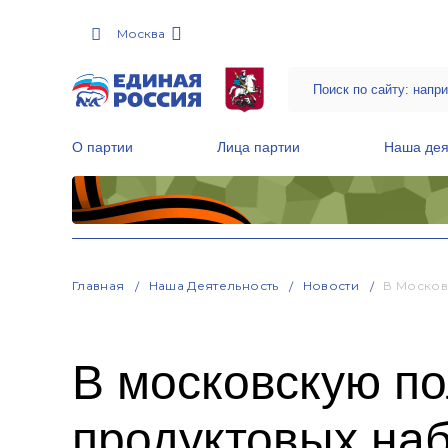
Москва
О партии
Лица партии
Наша дея
Местные общественные приемные Партии
Руководитель Региональной обще
Народная программа «Единой России»
Главная
Наша Деятельность
Новости
В Москов
В московскую п
продуктовых наб