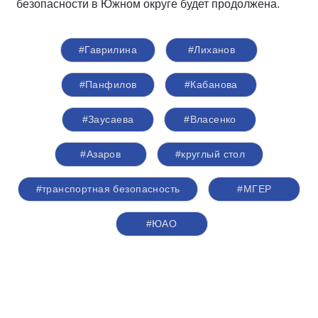
безопасности в Южном округе будет продолжена.
#Гаврилина
#Лиханов
#Панфилов
#Кабанова
#Заусаева
#Власенко
#Азаров
#круглый стол
#транспортная безопасность
#‎МГЕР‬
#ЮАО