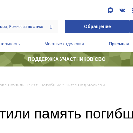
Обращение
тельность
Местные отделения
Приемная
ПОДДЕРЖКА УЧАСТНИКОВ СВО
ственной приемной Председателя Партии
Президиум регионального политического совета
ове Почтили Память Погибших В Битве Под Москвой
тили память погибш