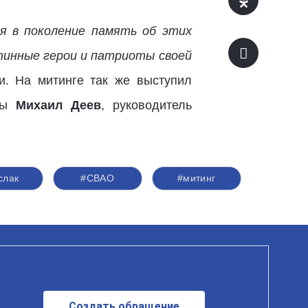
я в поколение память об этих
тинные герои и патриоты своей
. На митинге так же выступил
йны
Михаил Деев
, руководитель
слак
#СВАО
#митинг
Создать обращение