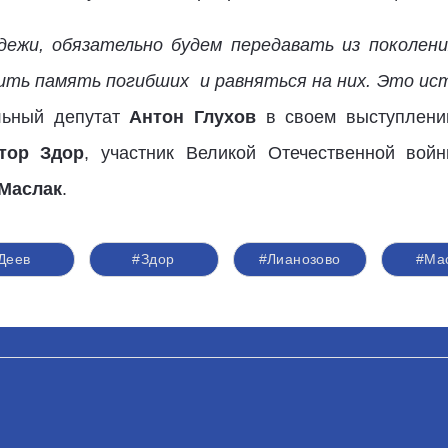
дежи, обязательно будем передавать из поколени
ть память погибших и равняться на них. Это ис
льный депутат
Антон Глухов
в своем выступлении
тор Здор
, участник Великой Отечественной во
 Маслак
.
Деев
#Здор
#Лианозово
#Ма