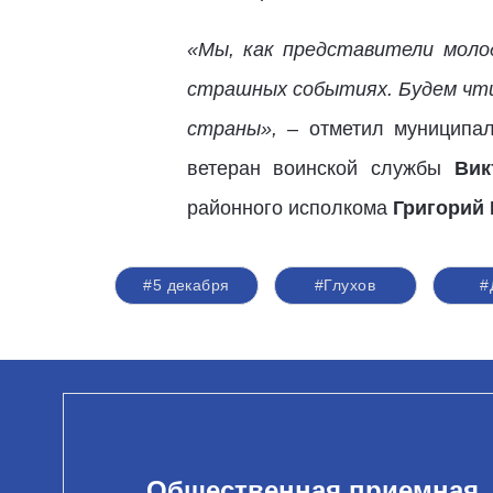
«Мы, как представители моло
страшных событиях. Будем чти
страны»,
– отметил муниципа
ветеран воинской службы
Вик
районного исполкома
Григорий
#5 декабря
#Глухов
#
Общественная приемная