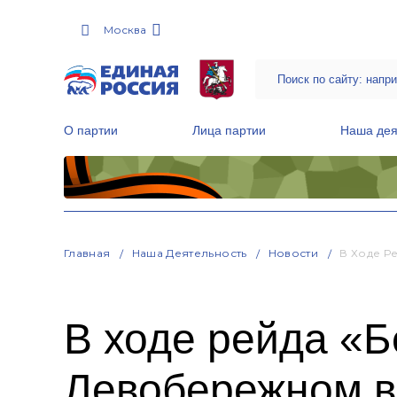
Москва
О партии
Лица партии
Наша дея
Местные общественные приемные Партии
Руководитель Региональной обще
Народная программа «Единой России»
Главная
Наша Деятельность
Новости
В Ходе Р
В ходе рейда «Б
Левобережном в