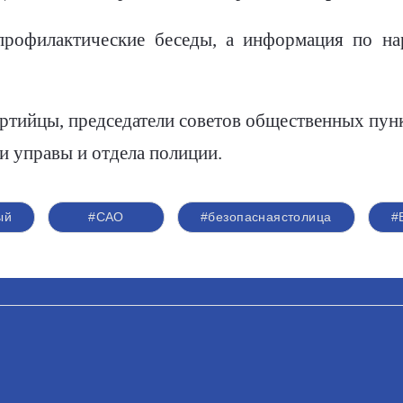
рофилактические беседы, а информация по на
ртийцы, председатели советов общественных пун
 управы и отдела полиции.
ый
#САО
#безопаснаястолица
#