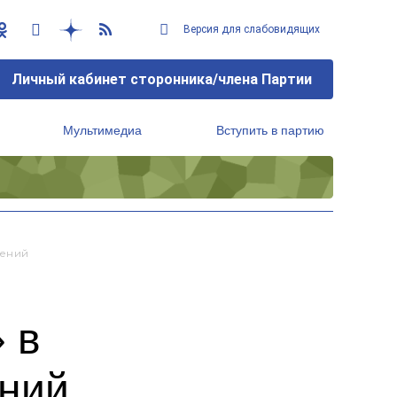
Версия для слабовидящих
Личный кабинет сторонника/члена Партии
Мультимедиа
Вступить в партию
Региональный исполнительный комитет
шений
 в
ний