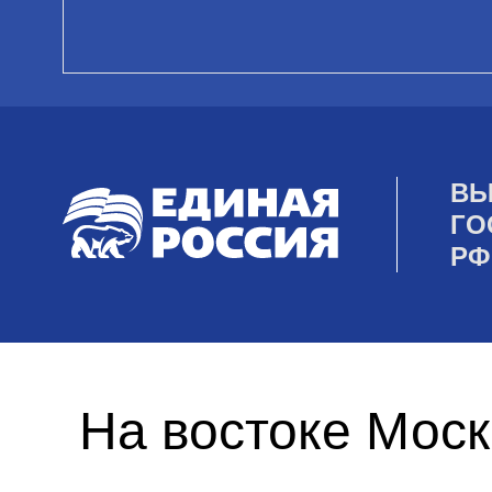
ВЫ
ГО
РФ
На востоке Мос