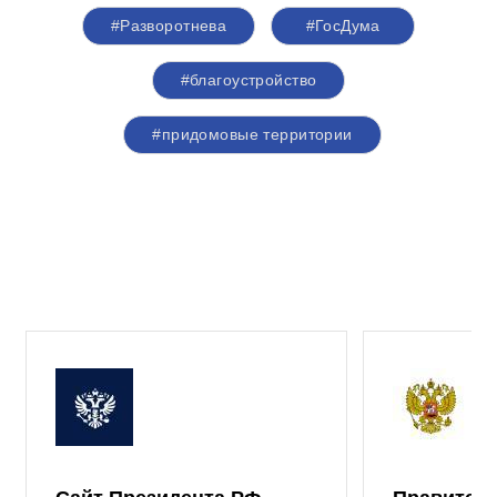
#Разворотнева
#ГосДума
#благоустройство
#придомовые территории