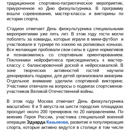
традиционное спортивно-патриотическое мероприятие,
приуроченное ко Дню физкультурника. В программу
вошли соревнования, мастер-классы и викторины по
истории спорта.
Стадион отмечает День физкультурника специальными
мероприятиями уже пять лет. В этом году гости могли
поболеть за команды, которые играли в мини-футбол и
участвовали в турнире по хоккею на роликовых коньках.
Все желающие пробовали свои силы в сдаче нормативов
и познакомились со спортивным ориентированием.
Поклонники нейрофитнеса присоединились к мастер-
классу с балансировочной доской и нейроскакалкой. В
зоне творческих активностей гостей научили
декорировать подарки, для детей организовали аквагрим.
Отдельное внимание уделили спортивной викторине.
Участники отвечали на вопросы о подвигах спортсменов-
участников Великой Отечественной войны.
В этом году Москва отмечает День физкультурника
масштабно: 8 и 9 августа на шести городских площадках
проходит около 200 тренировок по 20 направлениям. По
мнению Героя России, участника специальной военной
операции
Эдуарда
Казымова
, развитие и популяризация
спорта, которые активно ведутся в столице в том числе