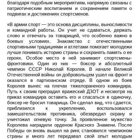
благодаря подобным мероприятиям, напрямую связаны с
патриотическим воспитанием и сохранением памяти о
подвигах и достижениях спортсменов.
«В армии спорт — это основа дисциплины, выносливости
и командной работы. Он учит не сдаваться, держать
слово и отвечать за товарищей, что особенно важно в
боевых условиях. Знакомство с отечественными
спортивными традициями и атлетами помогает молодежи
лучше понимать историю страны и сохранять память о ее
героях. Особое место в ней занимают спортсмены-
фронтовики. Один из них — боксер и абсолютный
чемпион СССР Николай Королев. В начале Великой
Отечественной войны он добровольцем ушел на фронт и
оказался в партизанском отряде. В одном из боев
Королев вынес на плечах тяжелораненого командира.
Путь к своим преградил вражеский ДЗОТ и несмотря на
приказ командира оставить его и спасаться в одиночку,
боксер не бросил товарища. Он сделал вид, что сдается,
приблизился к укреплению, воспользовался
замешательством противника, обезвредил охрану и
уничтожил огневую точку. За проявленное мужество
Королева наградили орденом Красного Знамени. После
Победы он вновь вышел на ринг, становился чемпионом
страны и много лет передавал свой опыт молодым