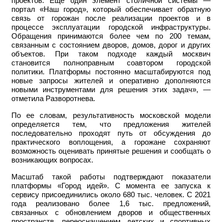
проектов. Еще один элемент столичной системы —
портал «Наш город», который обеспечивает обратную
связь от горожан после реализации проектов и в
процессе эксплуатации городской инфраструктуры.
Обращения принимаются более чем по 200 темам,
связанным с состоянием дворов, домов, дорог и других
объектов. При таком подходе каждый москвич
становится полноправным соавтором городской
политики. Платформы постоянно масштабируются под
новые запросы жителей и оперативно дополняются
новыми инструментами для решения этих задач», —
отметила Разворотнева.
По ее словам, результативность московской модели
определяется тем, что предложения жителей
последовательно проходят путь от обсуждения до
практического воплощения, а горожане сохраняют
возможность оценивать принятые решения и сообщать о
возникающих вопросах.
Масштаб такой работы подтверждают показатели
платформы «Город идей». С момента ее запуска к
сервису присоединились около 680 тыс. человек. С 2021
года реализовано более 1,6 тыс. предложений,
связанных с обновлением дворов и общественных
пространств, переоснащением детских и спортивных