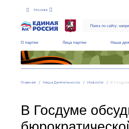
Москва
О партии
Лица партии
Наша дея
Местные общественные приемные Партии
Руководитель Региональной обще
Народная программа «Единой России»
Главная
Наша Деятельность
Новости
В Госдум
В Госдуме обсуд
бюрократической