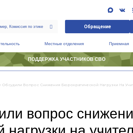
Обращение
тельность
Местные отделения
Приемная
ПОДДЕРЖКА УЧАСТНИКОВ СВО
ственной приемной Председателя Партии
Президиум регионального политического совета
е Обсудили Вопрос Снижения Бюрократической Нагрузки На Учи
или вопрос снижен
 нагрузки на учите