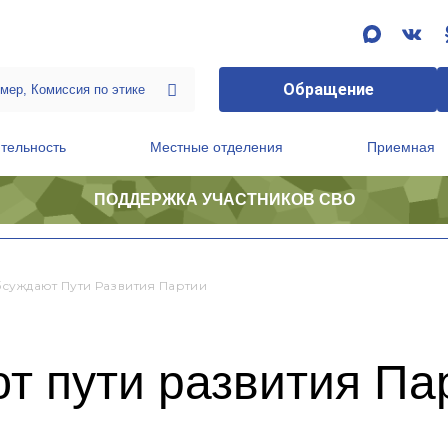
Обращение
тельность
Местные отделения
Приемная
ПОДДЕРЖКА УЧАСТНИКОВ СВО
ственной приемной Председателя Партии
Президиум регионального политического совета
суждают Пути Развития Партии
т пути развития Па