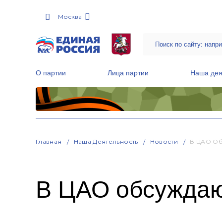
Москва
О партии
Лица партии
Наша дея
Местные общественные приемные Партии
Руководитель Региональной обще
Народная программа «Единой России»
Главная
Наша Деятельность
Новости
В ЦАО Об
В ЦАО обсуждаю