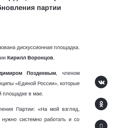
бновления партии
зована дискуссионная площадка.
тии
Кирилл Воронцов
.
димиром Поздеевым
, членом
нципы «Единой России», которые
й площадке в мае.
ления Партии: «На мой взгляд,
нужно системно работать и со