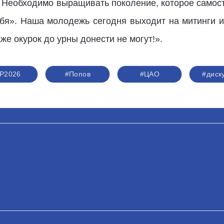
. Необходимо выращивать поколение, которое самос
ебя». Наша молодежь сегодня выходит на митинги и 
же окурок до урны донести не могут!».
Р2026
#Попов
#ЦАО
#диск