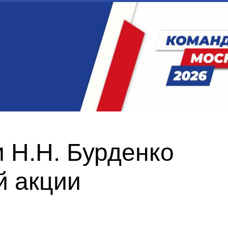
 Н.Н. Бурденко
й акции