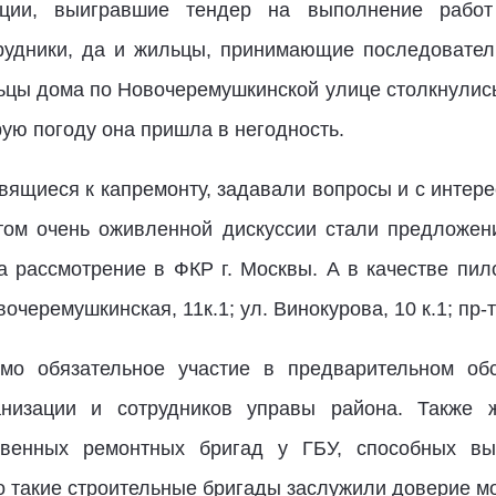
ации, выигравшие тендер на выполнение работ
удники, да и жильцы, принимающие последователь
ьцы дома по Новочеремушкинской улице столкнулись
рую погоду она пришла в негодность.
овящиеся к капремонту, задавали вопросы и с инте
том очень оживленной дискуссии стали предложен
 рассмотрение в ФКР г. Москвы. А в качестве пил
вочеремушкинская, 11к.1; ул. Винокурова, 10 к.1; пр-т
мо обязательное участие в предварительном об
низации и сотрудников управы района. Также 
твенных ремонтных бригад у ГБУ, способных в
нно такие строительные бригады заслужили доверие м