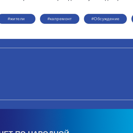
#жители
#капремонт
#Обсуждение