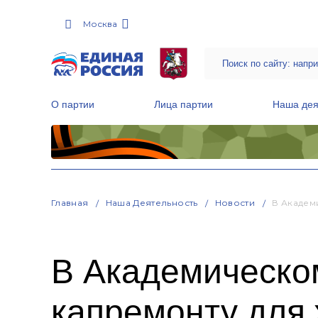
Москва
О партии
Лица партии
Наша дея
Местные общественные приемные Партии
Руководитель Региональной обще
Народная программа «Единой России»
Главная
Наша Деятельность
Новости
В Академ
В Академическо
капремонту для