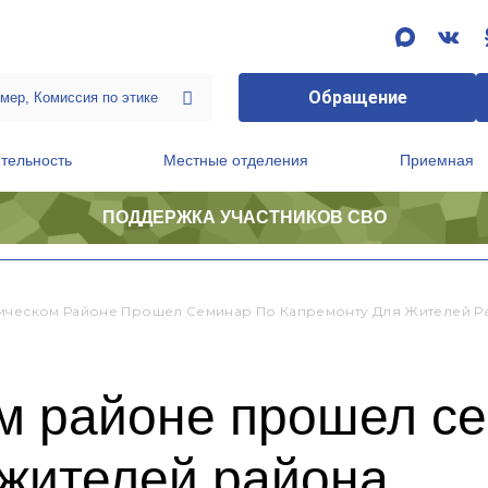
Обращение
тельность
Местные отделения
Приемная
ПОДДЕРЖКА УЧАСТНИКОВ СВО
ственной приемной Председателя Партии
Президиум регионального политического совета
ическом Районе Прошел Семинар По Капремонту Для Жителей Р
м районе прошел се
 жителей района