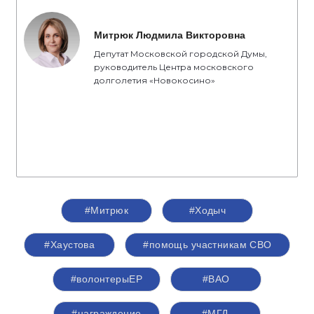
Митрюк Людмила Викторовна
Депутат Московской городской Думы,
руководитель Центра московского
долголетия «Новокосино»
#Митрюк
#Ходыч
#Хаустова
#помощь участникам СВО
#волонтерыЕР
#ВАО
#награждение
#МГД