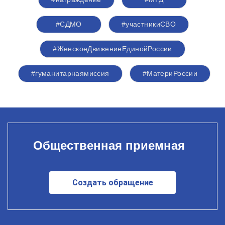
#СДМО
#участникиСВО
#ЖенскоеДвижениеЕдинойРоссии
#гуманитарнаямиссия
#МатериРоссии
Общественная приемная
Создать обращение