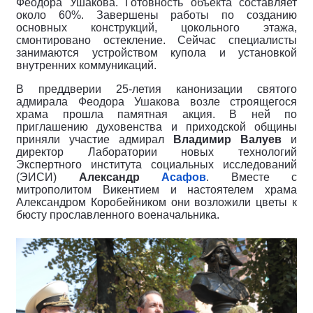
Феодора Ушакова. Готовность объекта составляет
около 60%. Завершены работы по созданию
основных конструкций, цокольного этажа,
смонтировано остекление. Сейчас специалисты
занимаются устройством купола и установкой
внутренних коммуникаций.
В преддверии 25-летия канонизации святого
адмирала Феодора Ушакова возле строящегося
храма прошла памятная акция. В ней по
приглашению духовенства и приходской общины
приняли участие адмирал
Владимир Валуев
и
директор Лаборатории новых технологий
Экспертного института социальных исследований
(ЭИСИ)
Александр
Асафов
. Вместе с
митрополитом Викентием и настоятелем храма
Александром Коробейником они возложили цветы к
бюсту прославленного военачальника.