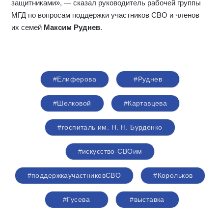
защитниками», — сказал руководитель рабочей группы
МГД по вопросам поддержки участников СВО и членов
их семей
Максим Руднев
.
#Елиферова
#Руднев
#Шелковой
#Картавцева
#госпиталь им. Н. Н. Бурденко
#искусство-СВОим
#поддержкаучастниковСВО
#Корольков
#Гусева
#выставка