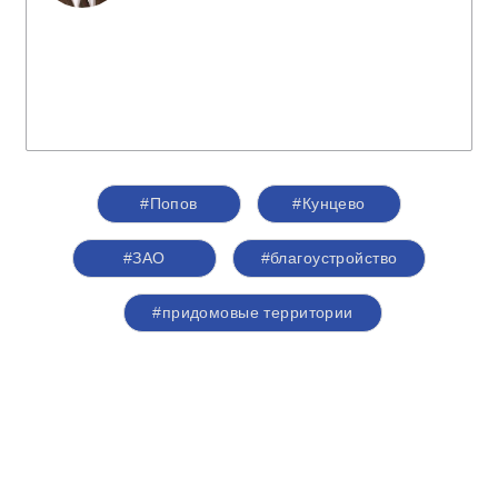
#Попов
#Кунцево
#ЗАО
#благоустройство
#придомовые территории