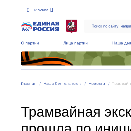
Москва
О партии
Лица партии
Наша дея
Местные общественные приемные Партии
Руководитель Региональной обще
Народная программа «Единой России»
Главная
Наша Деятельность
Новости
Трамвайн
Трамвайная экск
прошла по иниц