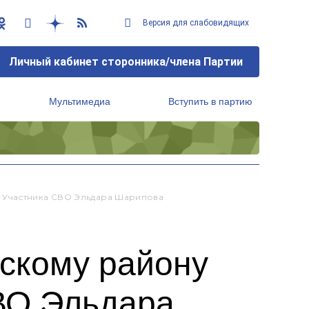
Версия для слабовидящих
Личный кабинет сторонника/члена Партии
Мультимедиа
Вступить в партию
Региональный исполнительный комитет
 Участника СВО Эльдара Шарипова
вскому району
ВО Эльдара