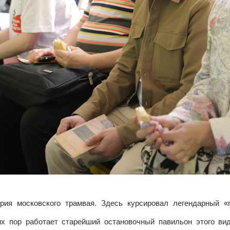
рия московского трамвая. Здесь курсировал легендарный «
сих пор работает старейший остановочный павильон этого ви