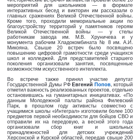
мероприятий для школьников — в формате
интерактивных бесед и викторин им рассказали о
главных сражениях Великой Отечественной войны.
Кроме того, проходили мемориальные акции по
благоустройству территорий у памятников героям
Великой Отечественной войны — у стелы
работникам завода им. М.В. Хруничева и у
монумента рабочим Хладокомбината № 8 им. А.И.
Микояна. Свыше 20 встреч было посвящено
повышению цифровой грамотности среди учащихся
школ и колледжей. Для представителей старшего
поколения организовали занятия, посвященные
возможностям искусственного интеллекта.
Во встрече также принял участие депутат
Государственной Думы РФ
Евгений
Попов
, который
отметил важность реализованных проектов, отдельно
остановившись на гуманитарных инициативах. «По
данным Молодежной палаты района Филевский
Парк, в прошлом году активисты совместно с
учащимися школы «Интеграл» изготовили более 100
предметов первой необходимости для бойцов СВО и
отправили их на передовую, а весной этого года
организовали сбор книг и школьных
принадлежностей для детских учреждений
Херсонской и Курской областей, передав свыше 200