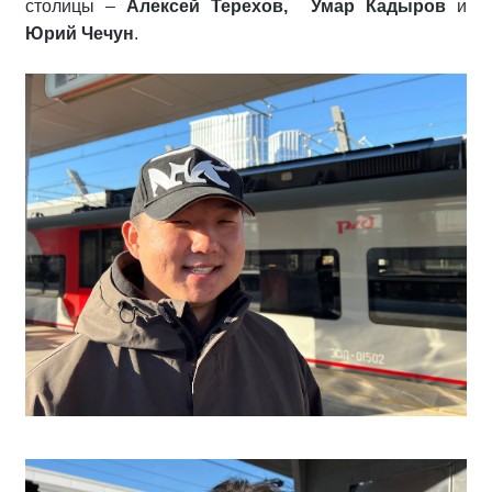
столицы –
Алексей Терехов,
Умар Кадыров
и
Юрий Чечун
.