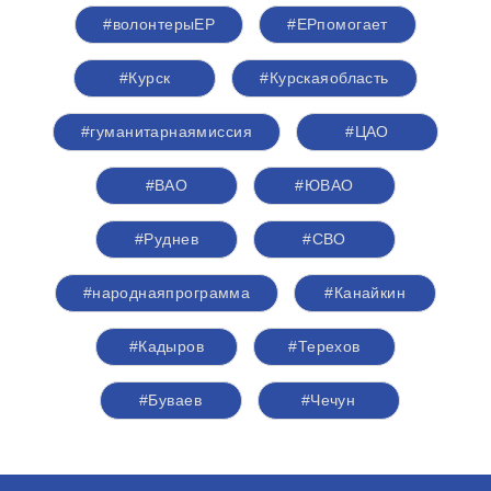
#волонтерыЕР
#ЕРпомогает
#Курск
#Курскаяобласть
#гуманитарнаямиссия
#ЦАО
#ВАО
#ЮВАО
#Руднев
#СВО
#народнаяпрограмма
#Канайкин
#Кадыров
#Терехов
#Буваев
#Чечун