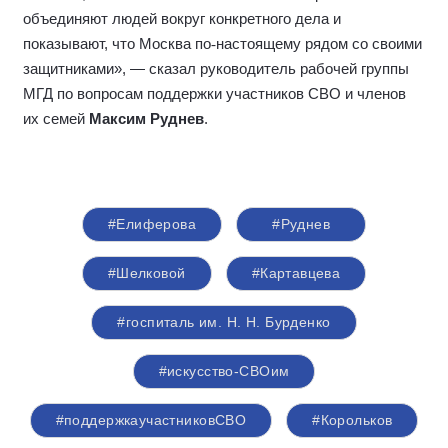
объединяют людей вокруг конкретного дела и
показывают, что Москва по
‑
настоящему рядом со своими
защитниками», — сказал руководитель рабочей группы
МГД по вопросам поддержки участников СВО и членов
их семей
Максим Руднев
.
#Елиферова
#Руднев
#Шелковой
#Картавцева
#госпиталь им. Н. Н. Бурденко
#искусство-СВОим
#поддержкаучастниковСВО
#Корольков