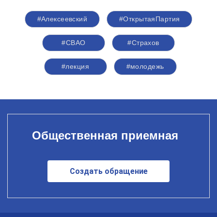
#Алексеевский
#ОткрытаяПартия
#СВАО
#Страхов
#лекция
#молодежь
Общественная приемная
Создать обращение