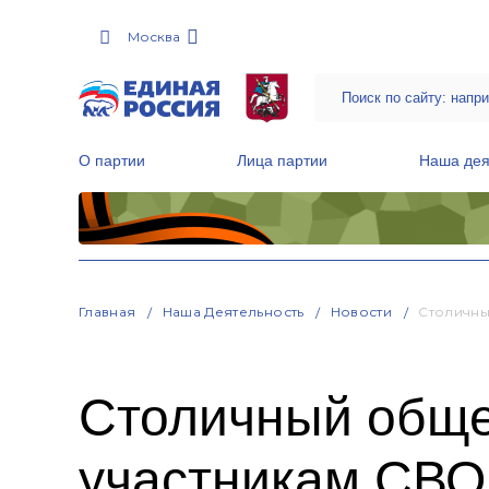
Москва
О партии
Лица партии
Наша дея
Местные общественные приемные Партии
Руководитель Региональной обще
Народная программа «Единой России»
Главная
Наша Деятельность
Новости
Столичны
Столичный обще
участникам СВО