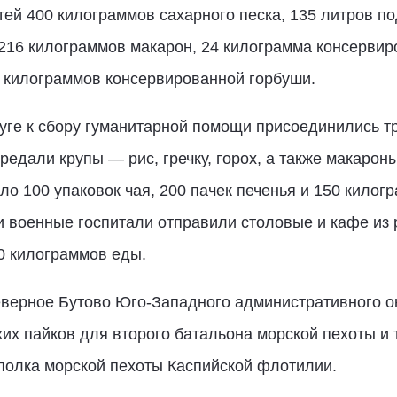
тей 400 килограммов сахарного песка, 135 литров по
216 килограммов макарон, 24 килограмма консервир
8 килограммов консервированной горбуши.
ге к сбору гуманитарной помощи присоединились т
едали крупы — рис, гречку, горох, а также макароны
о 100 упаковок чая, 200 пачек печенья и 150 килог
 и военные госпитали отправили столовые и кафе из
0 килограммов еды.
еверное Бутово Юго-Западного административного о
хих пайков для ⁠второго батальона морской пехоты и
 полка морской пехоты Каспийской флотилии.