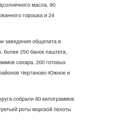
дсолнечного масла, 90
ованного горошка и 24
ри заведения общепита в
, более 250 банок паштета,
раммов сахара. 200 готовых
 районов Чертаново Южное и
круга собрали 80 килограммов
 третьей роты морской пехоты