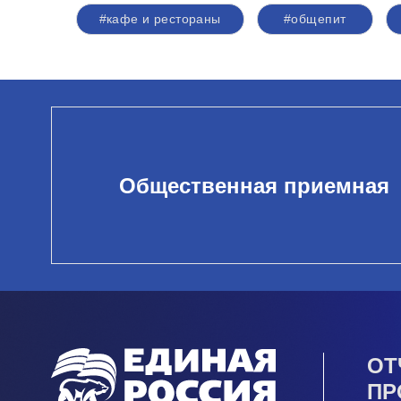
#кафе и рестораны
#общепит
Общественная приемная
ОТ
ПР