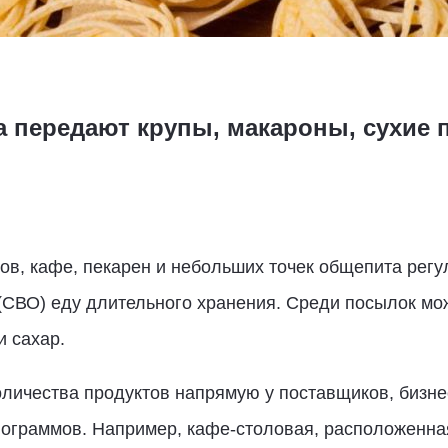
 передают крупы, макароны, сухие 
ов, кафе, пекарен и небольших точек общепита рег
(СВО) еду длительного хранения. Среди посылок мож
и сахар.
оличества продуктов напрямую у поставщиков, бизн
лограммов. Например, кафе-столовая, расположенная