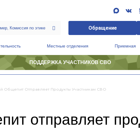
Обращение
тельность
Местные отделения
Приемная
ПОДДЕРЖКА УЧАСТНИКОВ СВО
ственной приемной Председателя Партии
Президиум регионального политического совета
й Общепит Отправляет Продукты Участникам СВО
пит отправляет про