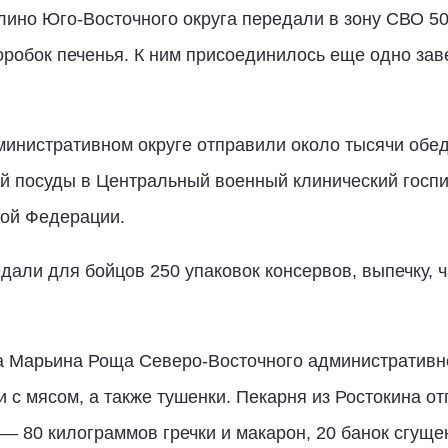
лино Юго-Восточного округа передали в зону СВО 5
коробок печенья. К ним присоединилось еще одно за
инистративном округе отправили около тысячи обед
ой посуды в Центральный военный клинический госп
ой Федерации.
дали для бойцов 250 упаковок консервов, выпечку, ч
а Марьина Роща Северо-Восточного административно
и с мясом, а также тушенки. Пекарня из Ростокина о
 — 80 килограммов гречки и макарон, 20 банок сгуще