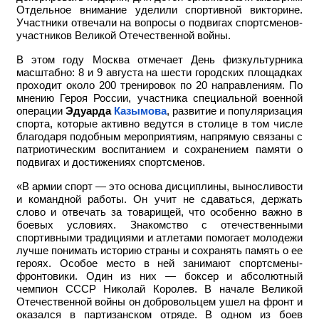
Отдельное внимание уделили спортивной викторине.
Участники отвечали на вопросы о подвигах спортсменов-
участников Великой Отечественной войны.
В этом году Москва отмечает День физкультурника
масштабно: 8 и 9 августа на шести городских площадках
проходит около 200 тренировок по 20 направлениям. По
мнению Героя России, участника специальной военной
операции
Эдуарда
Казымова
, развитие и популяризация
спорта, которые активно ведутся в столице в том числе
благодаря подобным мероприятиям, напрямую связаны с
патриотическим воспитанием и сохранением памяти о
подвигах и достижениях спортсменов.
«В армии спорт — это основа дисциплины, выносливости
и командной работы. Он учит не сдаваться, держать
слово и отвечать за товарищей, что особенно важно в
боевых условиях. Знакомство с отечественными
спортивными традициями и атлетами помогает молодежи
лучше понимать историю страны и сохранять память о ее
героях. Особое место в ней занимают спортсмены-
фронтовики. Один из них — боксер и абсолютный
чемпион СССР Николай Королев. В начале Великой
Отечественной войны он добровольцем ушел на фронт и
оказался в партизанском отряде. В одном из боев