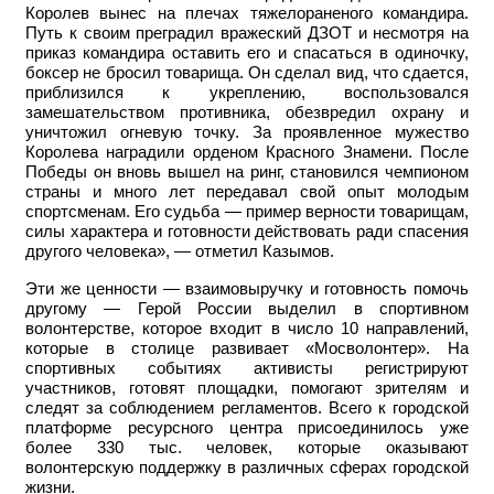
Королев вынес на плечах тяжелораненого командира.
Путь к своим преградил вражеский ДЗОТ и несмотря на
приказ командира оставить его и спасаться в одиночку,
боксер не бросил товарища. Он сделал вид, что сдается,
приблизился к укреплению, воспользовался
замешательством противника, обезвредил охрану и
уничтожил огневую точку. За проявленное мужество
Королева наградили орденом Красного Знамени. После
Победы он вновь вышел на ринг, становился чемпионом
страны и много лет передавал свой опыт молодым
спортсменам. Его судьба — пример верности товарищам,
силы характера и готовности действовать ради спасения
другого человека», — отметил Казымов.
Эти же ценности — взаимовыручку и готовность помочь
другому — Герой России выделил в спортивном
волонтерстве, которое входит в число 10 направлений,
которые в столице развивает «Мосволонтер». На
спортивных событиях активисты регистрируют
участников, готовят площадки, помогают зрителям и
следят за соблюдением регламентов. Всего к городской
платформе ресурсного центра присоединилось уже
более 330 тыс. человек, которые оказывают
волонтерскую поддержку в различных сферах городской
жизни.