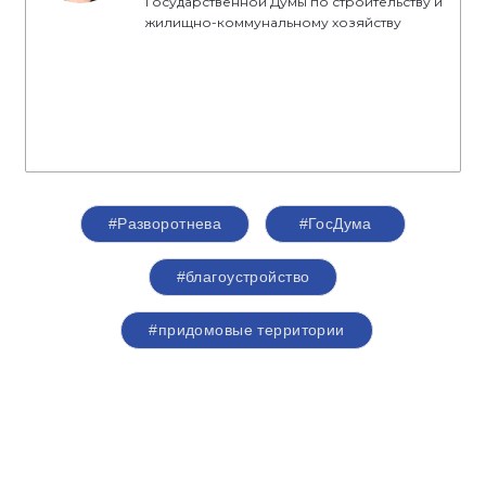
Государственной Думы по строительству и
жилищно-коммунальному хозяйству
#Разворотнева
#ГосДума
#благоустройство
#придомовые территории