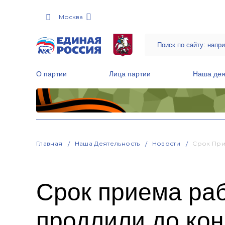
Москва
О партии
Лица партии
Наша дея
Местные общественные приемные Партии
Руководитель Региональной обще
Народная программа «Единой России»
Главная
Наша Деятельность
Новости
Срок При
Срок приема раб
продлили до ко