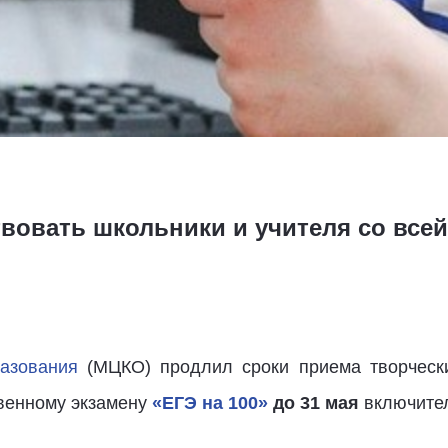
твовать школьники и учителя со все
разования
(МЦКО) продлил сроки приема творчески
твенному экзамену
«ЕГЭ на 100»
до 31 мая
включите