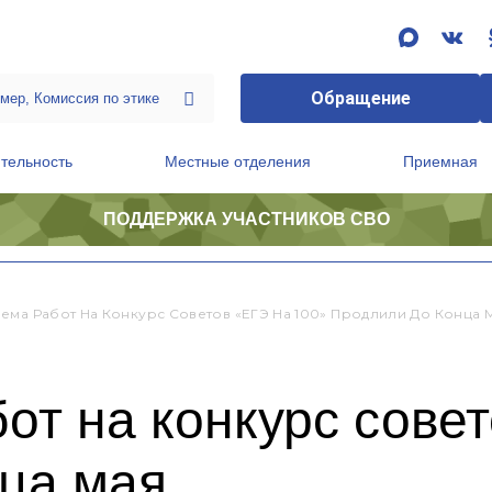
Обращение
тельность
Местные отделения
Приемная
ПОДДЕРЖКА УЧАСТНИКОВ СВО
ственной приемной Председателя Партии
Президиум регионального политического совета
ема Работ На Конкурс Советов «ЕГЭ На 100» Продлили До Конца 
от на конкурс сове
нца мая