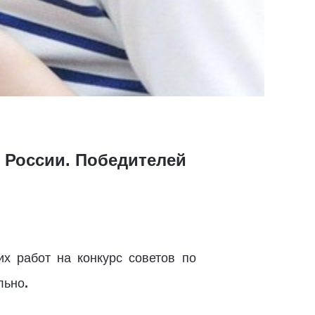
й России. Победителей
х работ на конкурс советов по
льно
.