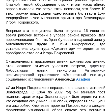
Главной темой обсуждения стали итоги масштабного
опроса жителей: его результаты показали, что более 10
тыс. горожан поддержали идею назвать бульвар в 15-м
микрорайоне в честь главного архитектора Зеленограда
Игоря Покровского.
Впервые эта инициатива была озвучена 16 июня во
время рабочей встречи в управе района Крюково. Для
переименования был выбран бульвар в парковой зоне у
Михайловского пруда в 15-м микрорайоне, где
установлена скульптура «Архитектор» — одним из ее
прообразов стал сам Игорь Покровский.
Символичность присвоения имени архитектора именно
этой локации отметил участник встречи,
директор
Лаборатории новых технологий Автономной
некоммерческой организации «Экспертный институт
социальных исследований»
Александр
Асафов
.
«Имя Игоря Покровского неразрывно связано с историей
Зеленограда. С 1964 по 2002 год он занимал пост
главного архитектора Зеленограда и был одним из тех,
кто создавал его уникальный облик, определяя принципы
его застройки. Ключевые проекты Покровского и сегодня
формируют узнаваемый образ округа: это монумент