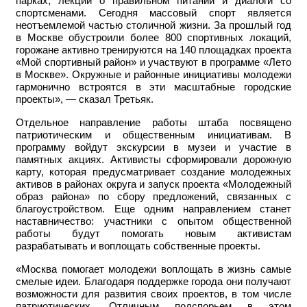
парках, лекции о правильном питании и диалоги со
спортсменами. Сегодня массовый спорт является
неотъемлемой частью столичной жизни. За прошлый год
в Москве обустроили более 800 спортивных локаций,
горожане активно тренируются на 140 площадках проекта
«Мой спортивный район» и участвуют в программе «Лето
в Москве». Окружные и районные инициативы молодежи
гармонично встроятся в эти масштабные городские
проекты», — сказал Третьяк.
Отдельное направление работы штаба посвящено
патриотическим и общественным инициативам. В
программу войдут экскурсии в музеи и участие в
памятных акциях. Активисты сформировали дорожную
карту, которая предусматривает создание молодежных
активов в районах округа и запуск проекта «Молодежный
образ района» по сбору предложений, связанных с
благоустройством. Еще одним направлением станет
наставничество: участники с опытом общественной
работы будут помогать новым активистам
разрабатывать и воплощать собственные проекты.
«Москва помогает молодежи воплощать в жизнь самые
смелые идеи. Благодаря поддержке города они получают
возможности для развития своих проектов, в том числе
патриотических. Отличным подспорьем в этом