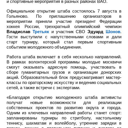
и спортивные мероприятия в разных районах ВАО.
Официальное открытие штаба состоялось 7 августа в
Гольяново. По приглашению организаторов в
мероприятии приняли участие
президент Федерации
хоккея России, трехкратный олимпийский чемпион
Владислав
Третьяк
и участник СВО
Эдуард
Шонов
.
Гости выступили с напутственными словами и дали
старт турниру, который стал первым спортивным
событием молодежного объединения.
Работа штаба включает в себя несколько направлений.
В рамках волонтерской программы молодые москвичи
смогут оказывать адресную помощь, участвовать в
сборе гуманитарных грузов и организации донорских
акций. Образовательный блок предусматривает мастер-
классы по ораторскому искусству и ведению социальных
сетей, а также встречи с экспертами.
«Благодаря открытию молодежного штаба активисты
получат новые возможности для реализации
собственных проектов по развитию округа и города.
Одним из ключевых направлений работы станет спорт:
запланированы турниры по стритболу, настольному
теннису, шахматам и волейболу, утренние зарядки в