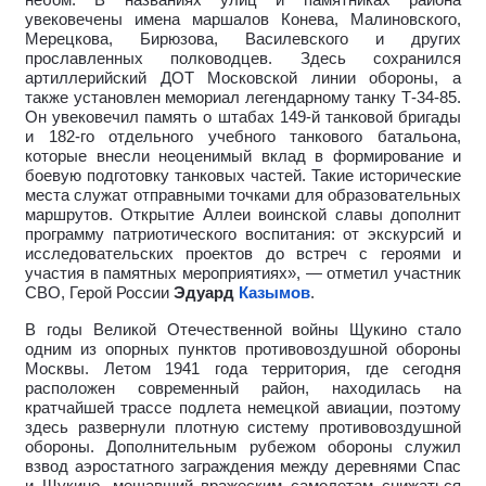
небом. В названиях улиц и памятниках района
увековечены имена маршалов Конева, Малиновского,
Мерецкова, Бирюзова, Василевского и других
прославленных полководцев. Здесь сохранился
артиллерийский ДОТ Московской линии обороны, а
также установлен мемориал легендарному танку Т-34-85.
Он увековечил память о штабах 149-й танковой бригады
и 182-го отдельного учебного танкового батальона,
которые внесли неоценимый вклад в формирование и
боевую подготовку танковых частей. Такие исторические
места служат отправными точками для образовательных
маршрутов. Открытие Аллеи воинской славы дополнит
программу патриотического воспитания: от экскурсий и
исследовательских проектов до встреч с героями и
участия в памятных мероприятиях», — отметил участник
СВО, Герой России
Эдуард
Казымов
.
В годы Великой Отечественной войны Щукино стало
одним из опорных пунктов противовоздушной обороны
Москвы. Летом 1941 года территория, где сегодня
расположен современный район, находилась на
кратчайшей трассе подлета немецкой авиации, поэтому
здесь развернули плотную систему противовоздушной
обороны. Дополнительным рубежом обороны служил
взвод аэростатного заграждения между деревнями Спас