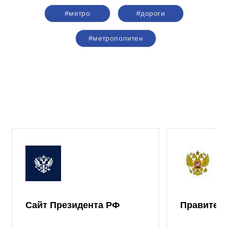
#метро
#дороги
#метрополитен
Сайт Президента РФ
Правител