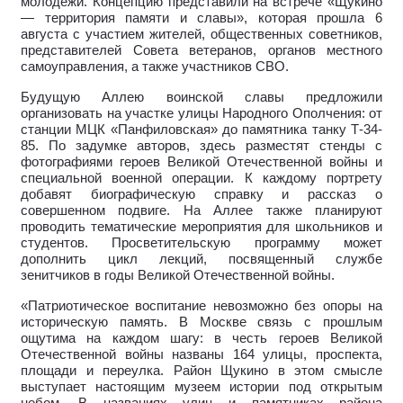
молодежи. Концепцию представили на встрече «Щукино
— территория памяти и славы», которая прошла 6
августа с участием жителей, общественных советников,
представителей Совета ветеранов, органов местного
самоуправления, а также участников СВО.
Будущую Аллею воинской славы предложили
организовать на участке улицы Народного Ополчения: от
станции МЦК «Панфиловская» до памятника танку Т-34-
85. По задумке авторов, здесь разместят стенды с
фотографиями героев Великой Отечественной войны и
специальной военной операции. К каждому портрету
добавят биографическую справку и рассказ о
совершенном подвиге. На Аллее также планируют
проводить тематические мероприятия для школьников и
студентов. Просветительскую программу может
дополнить цикл лекций, посвященный службе
зенитчиков в годы Великой Отечественной войны.
«Патриотическое воспитание невозможно без опоры на
историческую память. В Москве связь с прошлым
ощутима на каждом шагу: в честь героев Великой
Отечественной войны названы 164 улицы, проспекта,
площади и переулка. Район Щукино в этом смысле
выступает настоящим музеем истории под открытым