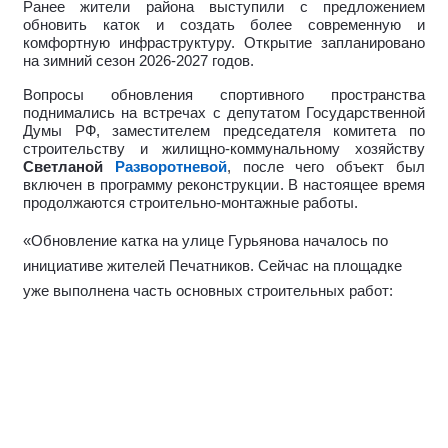
Ранее жители района выступили с предложением
обновить каток и создать более современную и
комфортную инфраструктуру.
Открытие запланировано
на зимний сезон 2026-2027 годов.
Вопросы обновления спортивного пространства
поднимались на встречах с депутатом Государственной
Думы РФ, заместителем председателя комитета по
строительству и жилищно-коммунальному хозяйству
Светланой
Разворотневой
, после чего объект был
включен в программу реконструкции. В настоящее время
продолжаются строительно-монтажные работы.
«Обновление катка на улице Гурьянова началось по
инициативе жителей Печатников. Сейчас на площадке
уже выполнена часть основных строительных работ:
подготовлены основания зданий, ведется монтаж
каркасов и инженерных сетей. Проектом предусмотрены
раздевалки, пункт проката и помещения для
обслуживания ледовой площадки», — отметила
Разворотнева.