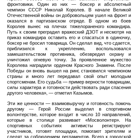
фронтовики. Один из них — боксер и абсолютный
чемпион СССР Николай Королев. В начале Великой
Отечественной войны он добровольцем ушел на фронт и
оказался в партизанском отряде. В одном из боев
Королев вынес на плечах тяжелораненого командира.
Путь к своим преградил вражеский ДЗОТ и несмотря на
приказ командира оставить его и спасаться в одиночку,
боксер не бросил товарища. Он сделал вид, что сдается,
приблизился к укреплению, воспользовался
замешательством противника, обезвредил охрану и
уничтожил огневую точку. За проявленное мужество
Королева наградили орденом Красного Знамени. После
Победы он вновь вышел на ринг, становился чемпионом
страны и много лет передавал свой опыт молодым
спортсменам. Его судьба — пример верности товарищам,
силы характера и готовности действовать ради спасения
другого человека», — отметил Казымов.
Эти же ценности — взаимовыручку и готовность помочь
другому — Герой России выделил в спортивном
волонтерстве, которое входит в число 10 направлений,
которые в столице развивает «Мосволонтер». На
спортивных событиях активисты регистрируют
участников, готовят площадки, помогают зрителям и
следят за соблюдением регламентов. Всего к городской