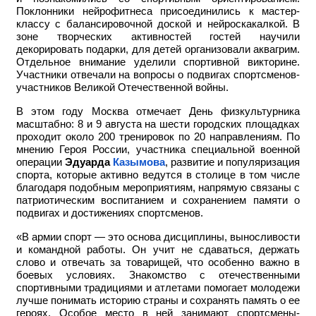
Поклонники нейрофитнеса присоединились к мастер-
классу с балансировочной доской и нейроскакалкой. В
зоне творческих активностей гостей научили
декорировать подарки, для детей организовали аквагрим.
Отдельное внимание уделили спортивной викторине.
Участники отвечали на вопросы о подвигах спортсменов-
участников Великой Отечественной войны.
В этом году Москва отмечает День физкультурника
масштабно: 8 и 9 августа на шести городских площадках
проходит около 200 тренировок по 20 направлениям. По
мнению Героя России, участника специальной военной
операции
Эдуарда
Казымова
, развитие и популяризация
спорта, которые активно ведутся в столице в том числе
благодаря подобным мероприятиям, напрямую связаны с
патриотическим воспитанием и сохранением памяти о
подвигах и достижениях спортсменов.
«В армии спорт — это основа дисциплины, выносливости
и командной работы. Он учит не сдаваться, держать
слово и отвечать за товарищей, что особенно важно в
боевых условиях. Знакомство с отечественными
спортивными традициями и атлетами помогает молодежи
лучше понимать историю страны и сохранять память о ее
героях. Особое место в ней занимают спортсмены-