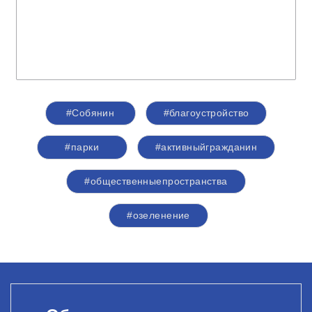
#Собянин
#благоустройство
#парки
#активныйгражданин
#общественныепространства
#озеленение