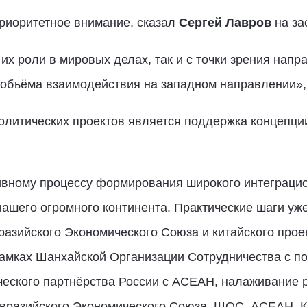
риоритетное внимание, сказал
Сергей Лавров
на за
я их роли в мировых делах, так и с точки зрения на
 объёма взаимодействия на западном направлении», 
литических проектов является поддержка концепци
ивному процессу формирования широкого интеграцио
нашего огромного континента. Практические шаги уже
азийского Экономического Союза и китайского проек
амках Шанхайской Организации Сотрудничества с п
ческого партнёрства России с АСЕАН, налаживание 
вразийского Экономического Союза, ШОС, АСЕАН. К