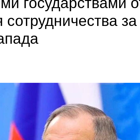
ми государствами 
 сотрудничества з
апада