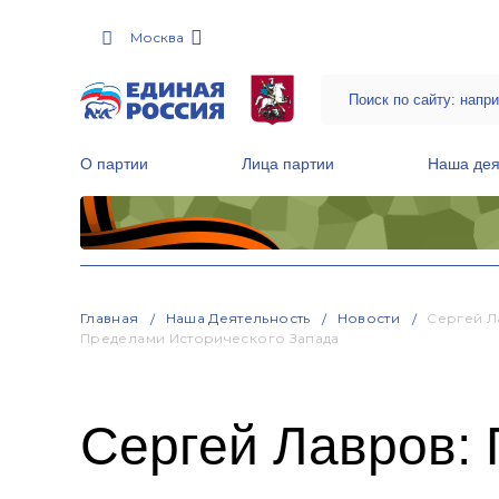
Москва
О партии
Лица партии
Наша дея
Местные общественные приемные Партии
Руководитель Региональной обще
Народная программа «Единой России»
Главная
Наша Деятельность
Новости
Сергей Л
Пределами Исторического Запада
Сергей Лавров: 