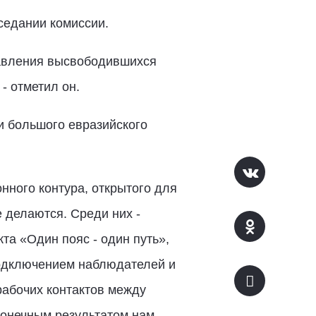
седании комиссии.
правления высвободившихся
- отметил он.
и большого евразийского
нного контура, открытого для
 делаются. Среди них -
та «Один пояс - один путь»,
одключением наблюдателей и
рабочих контактов между
онечным результатом нам