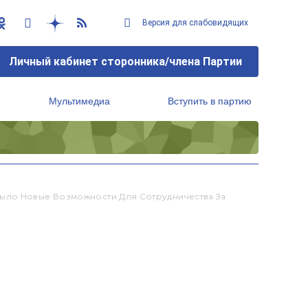
Версия для слабовидящих
Личный кабинет сторонника/члена Партии
Мультимедиа
Вступить в партию
Региональный исполнительный комитет
ыло Новые Возможности Для Сотрудничества За