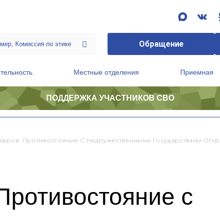
Обращение
тельность
Местные отделения
Приемная
ПОДДЕРЖКА УЧАСТНИКОВ СВО
ственной приемной Председателя Партии
Президиум регионального политического совета
авров: Противостояние С Недружественными Государствами Откр
Противостояние с