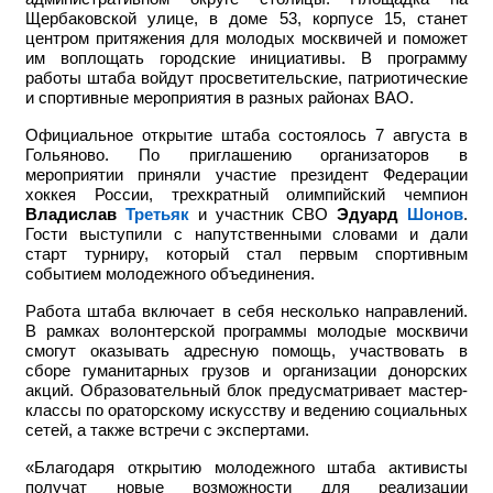
Щербаковской улице, в доме 53, корпусе 15, станет
центром притяжения для молодых москвичей и поможет
им воплощать городские инициативы. В программу
работы штаба войдут просветительские, патриотические
и спортивные мероприятия в разных районах ВАО.
Официальное открытие штаба состоялось 7 августа в
Гольяново. По приглашению организаторов в
мероприятии приняли участие
президент Федерации
хоккея России, трехкратный олимпийский чемпион
Владислав
Третьяк
и участник СВО
Эдуард
Шонов
.
Гости выступили с напутственными словами и дали
старт турниру, который стал первым спортивным
событием молодежного объединения.
Работа штаба включает в себя несколько направлений.
В рамках волонтерской программы молодые москвичи
смогут оказывать адресную помощь, участвовать в
сборе гуманитарных грузов и организации донорских
акций. Образовательный блок предусматривает мастер-
классы по ораторскому искусству и ведению социальных
сетей, а также встречи с экспертами.
«Благодаря открытию молодежного штаба активисты
получат новые возможности для реализации