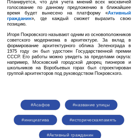
Планируется, что для учета мнений всех москвичей
голосование по данному предложению в ближайшее
время будет вынесено на платформу «
Активный
гражданин
», где каждый сможет выразить свою
позицию.
Игоря Покровского называют одним из основоположников
советского модернизма в архитектуре. За вклад в
формирование архитектурного облика Зеленограда в
1975 году он был удостоен Государственной премии
СССР. Его работы можно увидеть за пределами округа:
например,
Московский городской дворец пионеров и
школьников на Воробьевых горах был спроектирован
группой архитекторов под руководством Покровского.
#Асафов
#название улицы
#инициатива
#историческаяпамять
#Активный гражданин