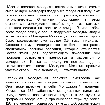
«Москва помогает молодежи воплощать в жизнь самые
смелые идеи. Благодаря поддержке города они получают
возможности для развития своих проектов, в том числе
патриотических. Отличным подспорьем в этом
становятся молодежные штабы, один из которых
открылся сегодня на востоке столицы. В масштабах
всего города важную роль в поддержке молодых людей
играет проект «Молодежь Москвы», с помощью которого
было реализовано уже свыше 3,5 тыс. инициатив.
Сегодня к нему присоединяется все больше ветеранов
специальной военной операции, которые становятся
наставниками для подрастающего поколения: они
проводят совместные тренировки и заботятся о
мемориалах. Только за последние полтора года в
патриотических акциях «Молодежи Москвы» приняли
участие около 85 тыс. человек», — отметил Шонов.
Столичная молодежная политика выстроена как
комплексная система, которая постоянно развивается.
Она также включает в себя Молодежный парламент
Москвы со 132 районными молодежными палатами,
«Студенческие парламентские клубы» в 55 вузах и
программы ресурсного центра «Мосволонтер», где более
120 тыс. человек прошли обучение для добровольческой