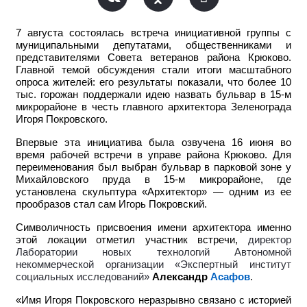
7 августа состоялась встреча инициативной группы с
муниципальными депутатами, общественниками и
представителями Совета ветеранов района Крюково.
Главной темой обсуждения стали итоги масштабного
опроса жителей: его результаты показали, что более 10
тыс. горожан поддержали идею назвать бульвар в 15-м
микрорайоне в честь главного архитектора Зеленограда
Игоря Покровского.
Впервые эта инициатива была озвучена 16 июня во
время рабочей встречи в управе района Крюково. Для
переименования был выбран бульвар в парковой зоне у
Михайловского пруда в 15-м микрорайоне, где
установлена скульптура «Архитектор» — одним из ее
прообразов стал сам Игорь Покровский.
Символичность присвоения имени архитектора именно
этой локации отметил участник встречи,
директор
Лаборатории новых технологий Автономной
некоммерческой организации «Экспертный институт
социальных исследований»
Александр
Асафов
.
«Имя Игоря Покровского неразрывно связано с историей