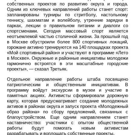
собственных проектов по развитию округа и города.
Одним из ключевых направлений работы станет спорт:
запланированы турниры по стритболу, настольному
теннису, шахматам и волейболу, утренние зарядки в
парках, лекции о правильном питании и диалоги со
спортсменами. Сегодня массовый спорт является
неотъемлемой частью столичной жизни. За прошлый год
в Москве обустроили более 800 спортивных локаций,
горожане активно тренируются на 140 площадках проекта
«Мой спортивный район» и участвуют в программе «Лето
в Москве». Окружные и районные инициативы молодежи
гармонично встроятся в эти масштабные городские
проекты», — сказал Третьяк.
Отдельное направление работы штаба посвящено
патриотическим и общественным инициативам. В
программу войдут экскурсии в музеи и участие в
памятных акциях. Активисты сформировали дорожную
карту, которая предусматривает создание молодежных
активов в районах округа и запуск проекта «Молодежный
образ района» по сбору предложений, связанных с
благоустройством. Еще одним направлением станет
наставничество: участники с опытом общественной
работы будут помогать новым активистам
разрабатывать и воплощать собственные проекты.