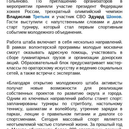
Гольяново. По приглашению организаторов в
мероприятии приняли участие
президент Федерации
хоккея России, трехкратный олимпийский чемпион
Владислав
Третьяк
и участник СВО
Эдуард
Шонов
.
Гости выступили с напутственными словами и дали
старт турниру, который стал первым спортивным
событием молодежного объединения.
Работа штаба включает в себя несколько направлений.
В рамках волонтерской программы молодые москвичи
смогут оказывать адресную помощь, участвовать в
сборе гуманитарных грузов и организации донорских
акций. Образовательный блок предусматривает мастер-
классы по ораторскому искусству и ведению социальных
сетей, а также встречи с экспертами.
«Благодаря открытию молодежного штаба активисты
получат новые возможности для реализации
собственных проектов по развитию округа и города.
Одним из ключевых направлений работы станет спорт:
запланированы турниры по стритболу, настольному
теннису, шахматам и волейболу, утренние зарядки в
парках, лекции о правильном питании и диалоги со
спортсменами. Сегодня массовый спорт является
неотъемлемой частью столичной жизни. За прошлый год