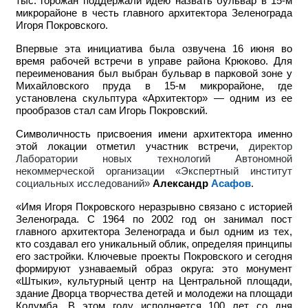
тыс. горожан поддержали идею назвать бульвар в 15-м
микрорайоне в честь главного архитектора Зеленограда
Игоря Покровского.
Впервые эта инициатива была озвучена 16 июня во
время рабочей встречи в управе района Крюково. Для
переименования был выбран бульвар в парковой зоне у
Михайловского пруда в 15-м микрорайоне, где
установлена скульптура «Архитектор» — одним из ее
прообразов стал сам Игорь Покровский.
Символичность присвоения имени архитектора именно
этой локации отметил участник встречи,
директор
Лаборатории новых технологий Автономной
некоммерческой организации «Экспертный институт
социальных исследований»
Александр
Асафов
.
«Имя Игоря Покровского неразрывно связано с историей
Зеленограда. С 1964 по 2002 год он занимал пост
главного архитектора Зеленограда и был одним из тех,
кто создавал его уникальный облик, определяя принципы
его застройки. Ключевые проекты Покровского и сегодня
формируют узнаваемый образ округа: это монумент
«Штыки», культурный центр на Центральной площади,
здание Дворца творчества детей и молодежи на площади
Колумба. В этом году исполняется 100 лет со дня