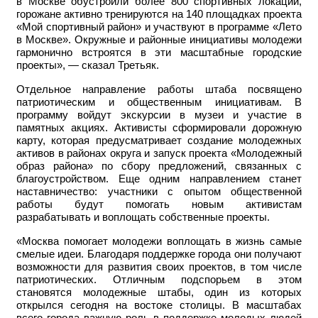
в Москве обустроили более 800 спортивных локаций,
горожане активно тренируются на 140 площадках проекта
«Мой спортивный район» и участвуют в программе «Лето
в Москве». Окружные и районные инициативы молодежи
гармонично встроятся в эти масштабные городские
проекты», — сказал Третьяк.
Отдельное направление работы штаба посвящено
патриотическим и общественным инициативам. В
программу войдут экскурсии в музеи и участие в
памятных акциях. Активисты сформировали дорожную
карту, которая предусматривает создание молодежных
активов в районах округа и запуск проекта «Молодежный
образ района» по сбору предложений, связанных с
благоустройством. Еще одним направлением станет
наставничество: участники с опытом общественной
работы будут помогать новым активистам
разрабатывать и воплощать собственные проекты.
«Москва помогает молодежи воплощать в жизнь самые
смелые идеи. Благодаря поддержке города они получают
возможности для развития своих проектов, в том числе
патриотических. Отличным подспорьем в этом
становятся молодежные штабы, один из которых
открылся сегодня на востоке столицы. В масштабах
всего города важную роль в поддержке молодых людей