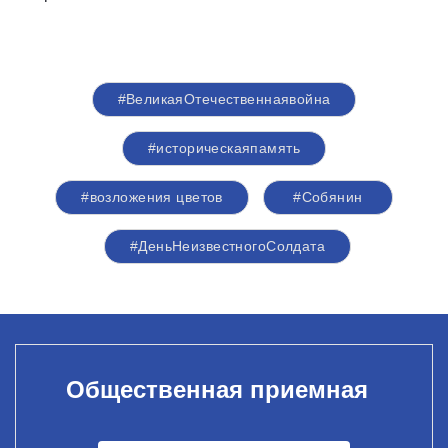
#ВеликаяОтечественнаявойна
#историческаяпамять
#возложения цветов
#Собянин
#ДеньНеизвестногоСолдата
Общественная приемная