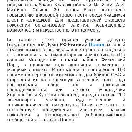
монумента рабочим Хладокомбината № 8 им. А.И.
Микояна. Свыше 20 встреч было посвящено
повышению цифровой грамотности среди учащихся
школ и колледжей. Для представителей старшего
поколения организовали занятия, посвященные
возможностям искусственного интеллекта.
Во встрече также принял участие депутат
Государственной Думы РФ
Евгений
Попов
, который
отметил важность реализованных проектов, отдельно
остановившись на гуманитарных инициативах. «По
данным Молодежной палаты района Филевский
Парк, в прошлом году активисты совместно с
учащимися школы «Интеграл» изготовили более 100
предметов первой необходимости для бойцов СВО и
отправили их на передовую, а весной этого года
организовали сбор книг и школьных
принадлежностей для детских учреждений
Херсонской и Курской областей, передав свыше 200
экземпляров учебной, художественной и
энциклопедической литературы. Такая деятельность
способствует объединению москвичей разных
поколений и формированию добровольческого
сообщества», — сказал Попов.