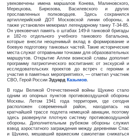
увековечены имена маршалов Конева, Малиновского,
Мерецкова, Бирюзова, Василевского и других
прославленных полководцев. Здесь сохранился
артиллерийский ДОТ Московской линии обороны, а
также установлен мемориал легендарному танку Т-34-85.
Он увековечил память о штабах 149-й танковой бригады
и 182-го отдельного учебного танкового батальона,
которые внесли неоценимый вклад в формирование и
боевую подготовку танковых частей. Такие исторические
места служат отправными точками для образовательных
маршрутов. Открытие Аллеи воинской славы дополнит
программу патриотического воспитания: от экскурсий и
исследовательских проектов до встреч с героями и
участия в памятных мероприятиях», — отметил участник
СВО, Герой России
Эдуард
Казымов
.
В годы Великой Отечественной войны Щукино стало
одним из опорных пунктов противовоздушной обороны
Москвы. Летом 1941 года территория, где сегодня
расположен современный район, находилась на
кратчайшей трассе подлета немецкой авиации, поэтому
здесь развернули плотную систему противовоздушной
обороны. Дополнительным рубежом обороны служил
взвод аэростатного заграждения между деревнями Спас
и Щукино, мешавший вражеским самолетам снижаться