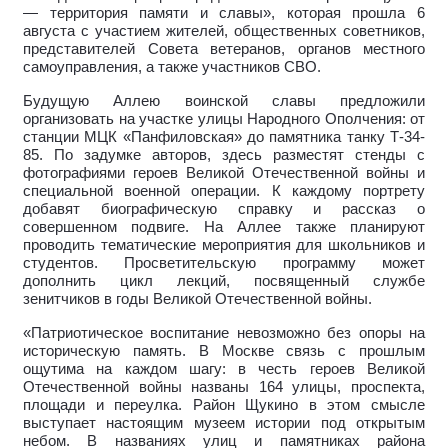
— территория памяти и славы», которая прошла 6
августа с участием жителей, общественных советников,
представителей Совета ветеранов, органов местного
самоуправления, а также участников СВО.
Будущую Аллею воинской славы предложили
организовать на участке улицы Народного Ополчения: от
станции МЦК «Панфиловская» до памятника танку Т-34-
85. По задумке авторов, здесь разместят стенды с
фотографиями героев Великой Отечественной войны и
специальной военной операции. К каждому портрету
добавят биографическую справку и рассказ о
совершенном подвиге. На Аллее также планируют
проводить тематические мероприятия для школьников и
студентов. Просветительскую программу может
дополнить цикл лекций, посвященный службе
зенитчиков в годы Великой Отечественной войны.
«Патриотическое воспитание невозможно без опоры на
историческую память. В Москве связь с прошлым
ощутима на каждом шагу: в честь героев Великой
Отечественной войны названы 164 улицы, проспекта,
площади и переулка. Район Щукино в этом смысле
выступает настоящим музеем истории под открытым
небом. В названиях улиц и памятниках района