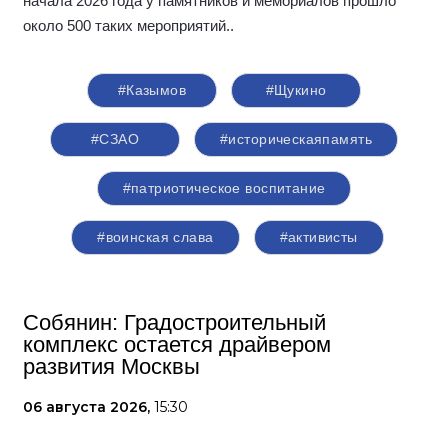
начала 2026 года у памятников и мемориалов прошло
около 500 таких мероприятий.
.
#Казымов
#Щукино
#СЗАО
#историческаяпамять
#патриотическое воспитание
#воинская слава
#активисты
Собянин: Градостроительный
комплекс остается драйвером
развития Москвы
06 августа 2026,
15:30