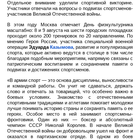
Отдельное внимание уделили спортивной викторине.
Участники отвечали на вопросы о подвигах спортсменов-
участников Великой Отечественной войны.
В этом году Москва отмечает День физкультурника
масштабно: 8 и 9 августа на шести городских площадках
проходит около 200 тренировок по 20 направлениям. По
мнению Героя России, участника специальной военной
операции
Эдуарда
Казымова
, развитие и популяризация
спорта, которые активно ведутся в столице в том числе
благодаря подобным мероприятиям, напрямую связаны с
патриотическим воспитанием и сохранением памяти о
подвигах и достижениях спортсменов.
«В армии спорт — это основа дисциплины, выносливости
и командной работы. Он учит не сдаваться, держать
слово и отвечать за товарищей, что особенно важно в
боевых условиях. Знакомство с отечественными
спортивными традициями и атлетами помогает молодежи
лучше понимать историю страны и сохранять память о ее
героях. Особое место в ней занимают спортсмены-
фронтовики. Один из них — боксер и абсолютный
чемпион СССР Николай Королев. В начале Великой
Отечественной войны он добровольцем ушел на фронт и
оказался в партизанском отряде. В одном из боев