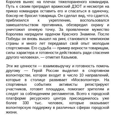
Королев вынес на плечах тяжелораненого командира.
Путь к своим преградил вражеский ДЗОТ и несмотря на
приказ командира оставить его и спасаться в одиночку,
боксер не бросил товарища. Он сделал вид, что сдается,
приблизился к укреплению, воспользовался
замешательством противника, обезвредил охрану и
уничтожил огневую точку. За проявленное мужество
Королева наградили орденом Красного Знамени. После
Победы он вновь вышел на ринг, становился чемпионом
страны и много лет передавал свой опыт молодым
спортсменам. Его судьба — пример верности товарищам,
силы характера и готовности действовать ради спасения
другого человека», — отметил Казымов.
Эти же ценности — взаимовыручку и готовность помочь
другому — Герой России выделил в спортивном
волонтерстве, которое входит в число 10 направлений,
которые в столице развивает «Мосволонтер». На
спортивных событиях активисты регистрируют
участников, готовят площадки, помогают зрителям и
следят за соблюдением регламентов. Всего к городской
платформе ресурсного центра присоединилось уже
более 330 тыс. человек, которые оказывают
волонтерскую поддержку в различных сферах городской
жизни.