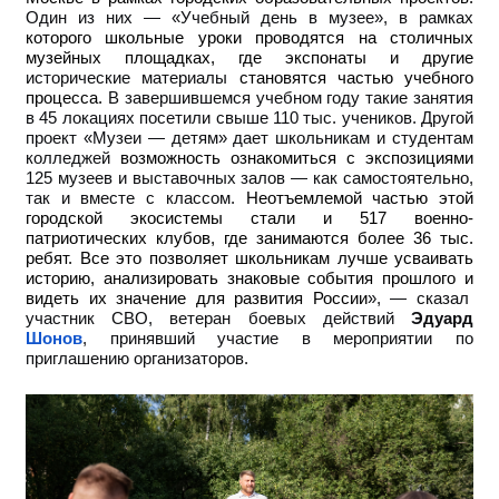
Один из них — «Учебный день в музее», в рамках
которого школьные уроки проводятся на столичных
музейных площадках, где экспонаты и другие
исторические материалы
становятся частью учебного
процесса.
В завершившемся учебном году такие занятия
в 45 локациях посетили свыше 110 тыс. учеников. Другой
проект «Музеи — детям» дает школьникам и студентам
колледжей
возможность ознакомиться с экспозициями
125 музеев и выставочных залов — как самостоятельно,
так и вместе с классом.
Неотъемлемой частью этой
городской экосистемы стали и 517 военно-
патриотических клубов, где занимаются более 36 тыс.
ребят. Все это позволяет школьникам лучше усваивать
историю, анализировать знаковые события прошлого и
видеть их значение для развития России
», — сказал
участник СВО, ветеран боевых действий
Эдуард
Шонов
, принявший участие в мероприятии по
приглашению организаторов.