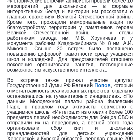
«Исторические встречи» активисты провели более 10
мероприятий для школьников — в формате
интерактивных бесед и викторин им рассказали о
главных сражениях Великой Отечественной войны.
Кроме того, проходили мемориальные акции по
благоустройству территорий у памятников героям
Великой Отечественной войны — у стелы
работникам завода им. М.В. Хруничева и у
монумента рабочим Хладокомбината № 8 им. А.И.
Микояна. Свыше 20 встреч было посвящено
повышению цифровой грамотности среди учащихся
школ и колледжей. Для представителей старшего
поколения организовали занятия, посвященные
возможностям искусственного интеллекта.
Во встрече также принял участие депутат
Государственной Думы РФ
Евгений
Попов
, который
отметил важность реализованных проектов, отдельно
остановившись на гуманитарных инициативах. «По
данным Молодежной палаты района Филевский
Парк, в прошлом году активисты совместно с
учащимися школы «Интеграл» изготовили более 100
предметов первой необходимости для бойцов СВО и
отправили их на передовую, а весной этого года
организовали сбор книг и школьных
принадлежностей для детских учреждений
Херсонской и Курской областей, передав свыше 200