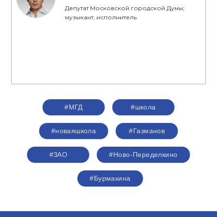
Депутат Московской городской Думы;
музыкант, исполнитель
#МГД
#школа
#новаяшкола
#Газманов
#ЗАО
#Ново-Переделкино
#Бурмакина