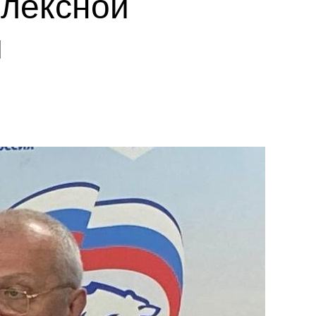
плексной
и