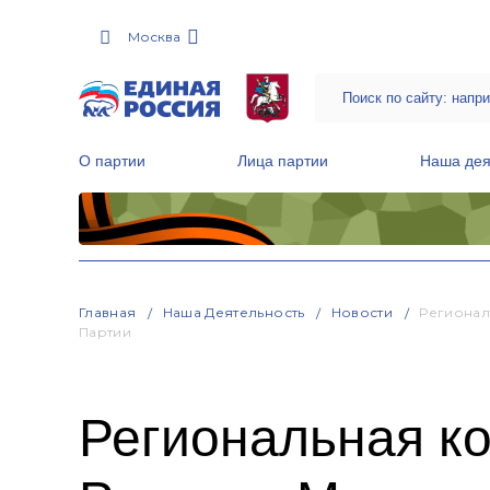
Москва
О партии
Лица партии
Наша дея
Местные общественные приемные Партии
Руководитель Региональной обще
Народная программа «Единой России»
Главная
Наша Деятельность
Новости
Регионал
Партии
Региональная к