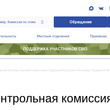
Обращение
тельность
Местные отделения
Приемная
ПОДДЕРЖКА УЧАСТНИКОВ СВО
ственной приемной Председателя Партии
Президиум регионального политического совета
ьная Контрольная Комиссия «Единой России» Москвы Подвела И
онтрольная комисси