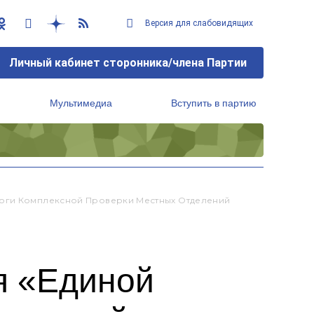
Версия для слабовидящих
Личный кабинет сторонника/члена Партии
Мультимедиа
Вступить в партию
Региональный исполнительный комитет
тоги Комплексной Проверки Местных Отделений
я «Единой