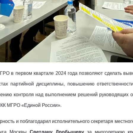
ГРО в первом квартале 2024 года позволяют сделать выв
стах партийной дисциплины, повышению ответственности
илению контроля над выполнением решений руководящих ор
РКК МГРО «Единой России».
рность и поблагодарил исполнительного секретаря местног
круга Москвы
Светлану Дробышеву
за многолетнюю кроп