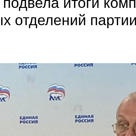
 подвела итоги ком
ых отделений парти