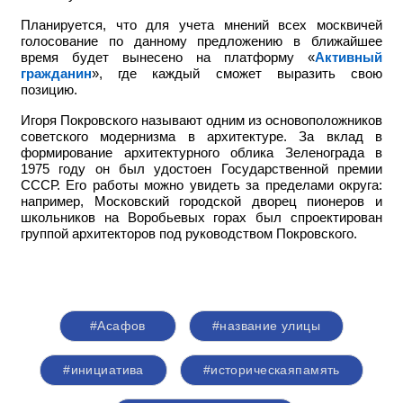
Планируется, что для учета мнений всех москвичей
голосование по данному предложению в ближайшее
время будет вынесено на платформу «
Активный
гражданин
», где каждый сможет выразить свою
позицию.
Игоря Покровского называют одним из основоположников
советского модернизма в архитектуре. За вклад в
формирование архитектурного облика Зеленограда в
1975 году он был удостоен Государственной премии
СССР. Его работы можно увидеть за пределами округа:
например,
Московский городской дворец пионеров и
школьников на Воробьевых горах был спроектирован
группой архитекторов под руководством Покровского.
#Асафов
#название улицы
#инициатива
#историческаяпамять