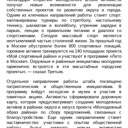
получат новые возможности для реализации
собственных проектов по развитию округа и города.
Одним из ключевых направлений работы станет спорт:
запланированы турниры по стритболу, настольному
теннису, шахматам и волейболу, утренние зарядки в
парках, лекции о правильном питании и диалоги со
спортсменами. Сегодня массовый спорт является
неотъемлемой частью столичной жизни. За прошлый год
в Москве обустроили более 800 спортивных локаций,
горожане активно тренируются на 140 площадках проекта
«Мой спортивный район» и участвуют в программе «Лето
в Москве». Окружные и районные инициативы молодежи
гармонично встроятся в эти масштабные городские
проекты», — сказал Третьяк.
Отдельное направление работы штаба посвящено
патриотическим и общественным инициативам. В
программу войдут экскурсии в музеи и участие в
памятных акциях. Активисты сформировали дорожную
карту, которая предусматривает создание молодежных
активов в районах округа и запуск проекта «Молодежный
образ района» по сбору предложений, связанных с
благоустройством. Еще одним направлением станет
наставничество: участники с опытом общественной
работы будут помогать новым активистам