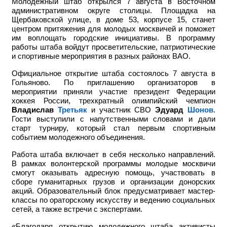
Молодежный штаб открылся 7 августа в Восточном
административном округе столицы. Площадка на
Щербаковской улице, в доме 53, корпусе 15, станет
центром притяжения для молодых москвичей и поможет
им воплощать городские инициативы. В программу
работы штаба войдут просветительские, патриотические
и спортивные мероприятия в разных районах ВАО.
Официальное открытие штаба состоялось 7 августа в
Гольяново. По приглашению организаторов в
мероприятии приняли участие
президент Федерации
хоккея России, трехкратный олимпийский чемпион
Владислав
Третьяк
и участник СВО
Эдуард
Шонов
.
Гости выступили с напутственными словами и дали
старт турниру, который стал первым спортивным
событием молодежного объединения.
Работа штаба включает в себя несколько направлений.
В рамках волонтерской программы молодые москвичи
смогут оказывать адресную помощь, участвовать в
сборе гуманитарных грузов и организации донорских
акций. Образовательный блок предусматривает мастер-
классы по ораторскому искусству и ведению социальных
сетей, а также встречи с экспертами.
«Благодаря открытию молодежного штаба активисты