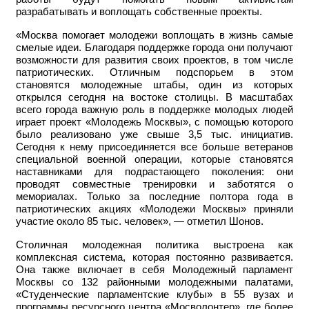
разрабатывать и воплощать собственные проекты.
«Москва помогает молодежи воплощать в жизнь самые
смелые идеи. Благодаря поддержке города они получают
возможности для развития своих проектов, в том числе
патриотических. Отличным подспорьем в этом
становятся молодежные штабы, один из которых
открылся сегодня на востоке столицы. В масштабах
всего города важную роль в поддержке молодых людей
играет проект «Молодежь Москвы», с помощью которого
было реализовано уже свыше 3,5 тыс. инициатив.
Сегодня к нему присоединяется все больше ветеранов
специальной военной операции, которые становятся
наставниками для подрастающего поколения: они
проводят совместные тренировки и заботятся о
мемориалах. Только за последние полтора года в
патриотических акциях «Молодежи Москвы» приняли
участие около 85 тыс. человек», — отметил Шонов.
Столичная молодежная политика выстроена как
комплексная система, которая постоянно развивается.
Она также включает в себя Молодежный парламент
Москвы со 132 районными молодежными палатами,
«Студенческие парламентские клубы» в 55 вузах и
программы ресурсного центра «Мосволонтер», где более