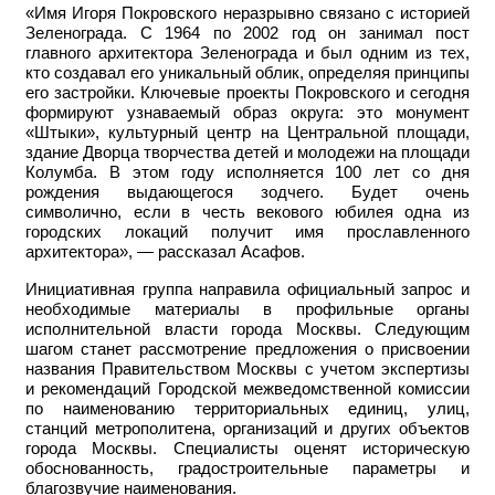
«Имя Игоря Покровского неразрывно связано с историей
Зеленограда. С 1964 по 2002 год он занимал пост
главного архитектора Зеленограда и был одним из тех,
кто создавал его уникальный облик, определяя принципы
его застройки. Ключевые проекты Покровского и сегодня
формируют узнаваемый образ округа: это монумент
«Штыки», культурный центр на Центральной площади,
здание Дворца творчества детей и молодежи на площади
Колумба. В этом году исполняется 100 лет со дня
рождения выдающегося зодчего. Будет очень
символично, если в честь векового юбилея одна из
городских локаций получит имя прославленного
архитектора», — рассказал Асафов.
Инициативная группа направила официальный запрос и
необходимые материалы в профильные органы
исполнительной власти города Москвы. Следующим
шагом станет рассмотрение предложения о присвоении
названия Правительством Москвы с учетом экспертизы
и рекомендаций Городской межведомственной комиссии
по наименованию территориальных единиц, улиц,
станций метрополитена, организаций и других объектов
города Москвы. Специалисты оценят историческую
обоснованность, градостроительные параметры и
благозвучие наименования.