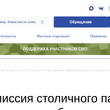
Обращение
тельность
Местные отделения
Приемная
ПОДДЕРЖКА УЧАСТНИКОВ СВО
ственной приемной Председателя Партии
Президиум регионального политического совета
ая Комиссия Столичного Парламента Одобрила Законопроекты 
иссия столичного п