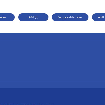
сева
#МГД
бюджетМосквы
#М