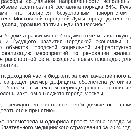
 расходы социальной направленности исполнен
объеме ассигнований составила порядка 54%. Реч
ами, что является безусловным приоритетом
теля Московской городской Думы, председатель к
Гусева
, фракция партии «Единая Россия»:
я бюджета развития необходимо отметить высокую
о и будущего развития городской экономики. 
ию объектов городской социальной инфраструкту
, реализацию мероприятий по реновации жили
-транспортной сети, создание новых площадок дл
риятий.
та доходной части бюджета за счет качественного
о сокращен размер дефицита, обеспечена устойчив
м образом, в истекшем периоде решены основные
делены законом о бюджете города Москвы.
, очевидно, что есть все необходимые основани
овать его к принятию».
же рассмотрела и одобрила проект закона города
бязательного медицинского страхования за 2024 год