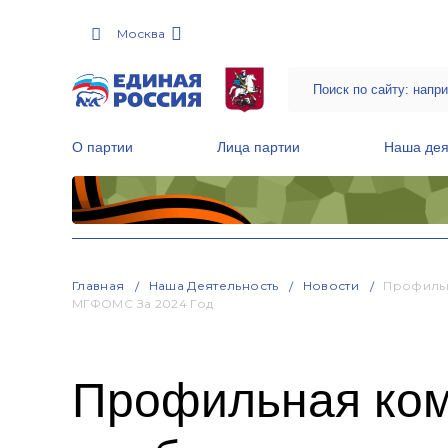
Москва
О партии
Лица партии
Наша дея
Местные общественные приемные Партии
Руководитель Региональной обще
Народная программа «Единой России»
Главная
Наша Деятельность
Новости
Профильн
МГФОМС За 2024 Год
Профильная ком